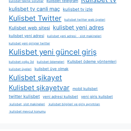
kulisbet telegram
kulisbet teknik sorunlar
kulisbet tv canli maç
kulisbet tv izle
Kulisbet Twitter
kulisbet twitter web üyeleri
kulisbet yeni adres
Kulisbet web sitesi
kulisbet yeni adresi
kulisbet yeni adresi , slot makineleri
kulisbet yeni girişler twitter
Kulisbet yeni güncel giriş
Kulisbet ödeme yöntemleri
kulisbet çoğu 3d
kulisbet ödemeleri
kulisbet üye olmak
kulisbet üyeleri
Kulisbet şikayet
Kulisbet şikayetvar
mobil kulisbet
twitter kulisbet
yeni adresi kulisbet
yeni giris kulisbet
kulisbet, slot makineleri
kulisbet bilgileri ve giriş ayrıntıları
kulisbet mevcut konumu