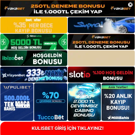
×
KULISBET GİRİŞ İÇİN TIKLAYINIZ!