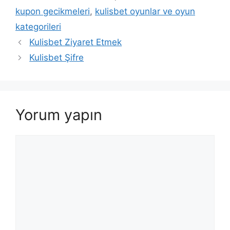
kupon gecikmeleri
,
kulisbet oyunlar ve oyun
kategorileri
Kulisbet Ziyaret Etmek
Kulisbet Şifre
Yorum yapın
Yorum