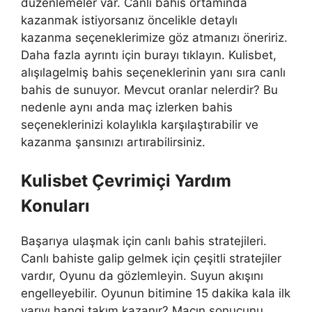
düzenlemeler var. Canlı bahis ortamında
kazanmak istiyorsanız öncelikle detaylı
kazanma seçeneklerimize göz atmanızı öneririz.
Daha fazla ayrıntı için burayı tıklayın. Kulisbet,
alışılagelmiş bahis seçeneklerinin yanı sıra canlı
bahis de sunuyor. Mevcut oranlar nelerdir? Bu
nedenle aynı anda maç izlerken bahis
seçeneklerinizi kolaylıkla karşılaştırabilir ve
kazanma şansınızı artırabilirsiniz.
Kulisbet Çevrimiçi Yardım
Konuları
Başarıya ulaşmak için canlı bahis stratejileri.
Canlı bahiste galip gelmek için çeşitli stratejiler
vardır, Oyunu da gözlemleyin. Suyun akışını
engelleyebilir. Oyunun bitimine 15 dakika kala ilk
yarıyı hangi takım kazanır? Maçın sonucunu,