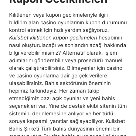
Kilitlenen veya kupon gecikmeleriyle ilgili
bildirim alan casino oyunlarının kupon durumunu
kontrol etmek için hızlı yardım sağlıyoruz.
Kulisbet kilitlenen kupon gecikmeleri
hesabının
nasıl oluşturulacağı ve sonlandırılacağı hakkında
bilgi verebilir misiniz? Alternatif olarak, işlem
adımlarını gönderebilir veya prosedürü manuel
olarak çalıştırabilirsiniz. Bilmeyenler için casino
ve casino oyunlarına dair gerçek verilere
ulaşabilirsiniz. Bahis sektörünün öneminin
hepimiz farkındayız. Her zaman takip
etmediğimiz bazı açık oyunlar ve yeni bahis
seçenekleri var. Yine de destek ekibi sitenin tüm
sistemini derinlemesine anlıyor ve her türlü
soruya kapsamlı yanıtlar sağlayabiliyor. Kulisbet
Bahis Şirketi Türk bahis dünyasının önemli bir