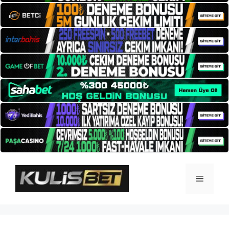
İçeriğe
atla
Menü