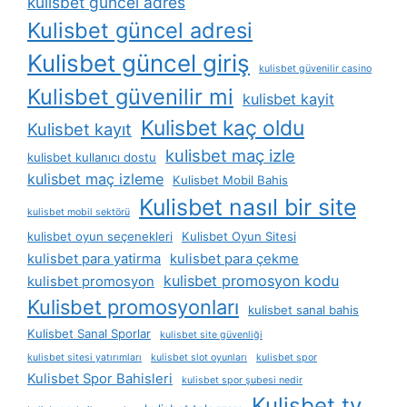
kulisbet güncel adres
Kulisbet güncel adresi
Kulisbet güncel giriş
kulisbet güvenilir casino
Kulisbet güvenilir mi
kulisbet kayit
Kulisbet kaç oldu
Kulisbet kayıt
kulisbet maç izle
kulisbet kullanıcı dostu
kulisbet maç izleme
Kulisbet Mobil Bahis
Kulisbet nasıl bir site
kulisbet mobil sektörü
kulisbet oyun seçenekleri
Kulisbet Oyun Sitesi
kulisbet para yatirma
kulisbet para çekme
kulisbet promosyon kodu
kulisbet promosyon
Kulisbet promosyonları
kulisbet sanal bahis
Kulisbet Sanal Sporlar
kulisbet site güvenliği
kulisbet sitesi yatırımları
kulisbet slot oyunları
kulisbet spor
Kulisbet Spor Bahisleri
kulisbet spor şubesi nedir
Kulisbet tv