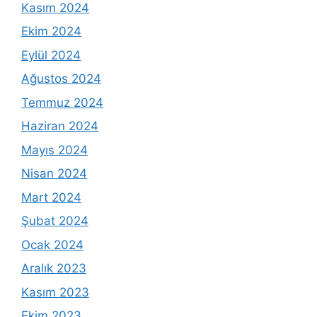
Kasım 2024
Ekim 2024
Eylül 2024
Ağustos 2024
Temmuz 2024
Haziran 2024
Mayıs 2024
Nisan 2024
Mart 2024
Şubat 2024
Ocak 2024
Aralık 2023
Kasım 2023
Ekim 2023