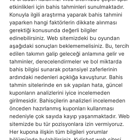
etkinlikleri için bahis tahminleri sunulmaktadır.
Konuyla ilgili araştırma yaparak bahis tahmini
yaparken hangi faktörlerin dikkate alınması
gerektiği konusunda değerli bilgiler
edinebilirsiniz. Web sitemizdeki bu oyundan
aşağıdaki sonuçları beklememelisiniz. Bu, tercih
edilen takımın galip geleceği anlamına gelir ve
tahminler, derecelendirmeler ve bol miktarda
bahis bilgisi sunarak potansiyel zaferlerinin
ardındaki nedenleri açıklığa kavuşturur. Bahis
tahmin sitelerinde en sık yapılan hata, güncel
kuponların analizlerini iyice incelemeden
girilmesidir. Bahisçilerin analizleri incelemeden
önceden hazırlanmış kuponları kullanması
nedeniyle çok sayıda kayıp yaşanmaktadır. Web
sitemizde bu tür pozisyonlara izin vermiyoruz.
Her kupona ilişkin tüm bilgileri yorumlar
bölümünde bulabilirsiniz.
Kulisbet web sitesi