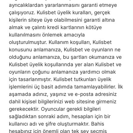
ayrıcalıklardan yararlanmasını garanti etmeye
çalışıyoruz. Kulisbet üyelik kuralları, gerçek
kişilerin siteye üye olabilmesini garanti altına
almak ve çalıntı kredi kartlarının kötüye
kullanılmasını önlemek amacıyla
oluşturulmuştur. Kullanım koşulları, Kulisbet
konusunu anlamanıza, Kulisbet ve oyunların ne
olduğunu anlamanıza, bu şartları okumanıza ve
Kulisbet üyelik koşullarında yer alan Kulisbet ve
oyunların çoğunu anlamanıza yardımcı olmak
için tasarlanmıştır. Kulisbet tutkunları üyelik
işlemlerini üç basit adımda tamamlayabilirler. İlk
aşamada adınız, yaşınız ve e-posta adresiniz
dahil kişisel bilgilerinizi web sitesine girmeniz
gerekecektir. Oyuncular gerekli bilgileri
sağladıktan sonraki adım, hesapları için bir
kullanıcı adı ve şifre oluşturmaktır. Bahis
hesabınız için önemli olan tek şey seçmiş