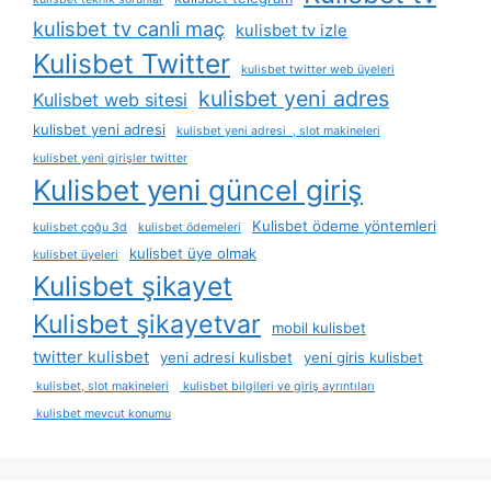
kulisbet tv canli maç
kulisbet tv izle
Kulisbet Twitter
kulisbet twitter web üyeleri
kulisbet yeni adres
Kulisbet web sitesi
kulisbet yeni adresi
kulisbet yeni adresi , slot makineleri
kulisbet yeni girişler twitter
Kulisbet yeni güncel giriş
Kulisbet ödeme yöntemleri
kulisbet çoğu 3d
kulisbet ödemeleri
kulisbet üye olmak
kulisbet üyeleri
Kulisbet şikayet
Kulisbet şikayetvar
mobil kulisbet
twitter kulisbet
yeni adresi kulisbet
yeni giris kulisbet
kulisbet, slot makineleri
kulisbet bilgileri ve giriş ayrıntıları
kulisbet mevcut konumu