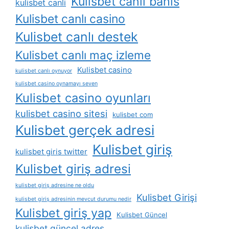
Kulisbet canlı bahis
kulisbet canli
Kulisbet canlı casino
Kulisbet canlı destek
Kulisbet canlı maç izleme
Kulisbet casino
kulisbet canlı oynuyor
kulisbet casino oynamayı seven
Kulisbet casino oyunları
kulisbet casino sitesi
kulisbet com
Kulisbet gerçek adresi
Kulisbet giriş
kulisbet giris twitter
Kulisbet giriş adresi
kulisbet giriş adresine ne oldu
Kulisbet Girişi
kulisbet giriş adresinin mevcut durumu nedir
Kulisbet giriş yap
Kulisbet Güncel
kulisbet güncel adres