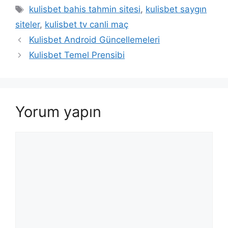
Etiketler
kulisbet bahis tahmin sitesi
,
kulisbet saygın
siteler
,
kulisbet tv canli maç
Kulisbet Android Güncellemeleri
Kulisbet Temel Prensibi
Yorum yapın
Yorum