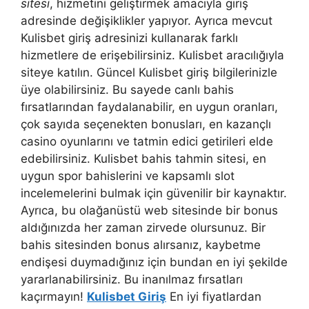
sitesi
, hizmetini geliştirmek amacıyla giriş
adresinde değişiklikler yapıyor. Ayrıca mevcut
Kulisbet giriş adresinizi kullanarak farklı
hizmetlere de erişebilirsiniz. Kulisbet aracılığıyla
siteye katılın. Güncel Kulisbet giriş bilgilerinizle
üye olabilirsiniz. Bu sayede canlı bahis
fırsatlarından faydalanabilir, en uygun oranları,
çok sayıda seçenekten bonusları, en kazançlı
casino oyunlarını ve tatmin edici getirileri elde
edebilirsiniz. Kulisbet bahis tahmin sitesi, en
uygun spor bahislerini ve kapsamlı slot
incelemelerini bulmak için güvenilir bir kaynaktır.
Ayrıca, bu olağanüstü web sitesinde bir bonus
aldığınızda her zaman zirvede olursunuz. Bir
bahis sitesinden bonus alırsanız, kaybetme
endişesi duymadığınız için bundan en iyi şekilde
yararlanabilirsiniz. Bu inanılmaz fırsatları
kaçırmayın!
Kulisbet Giriş
En iyi fiyatlardan