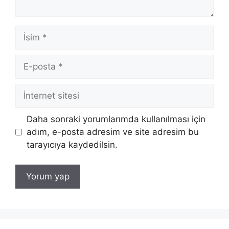
İsim
E-
posta
İnternet
sitesi
Daha sonraki yorumlarımda kullanılması için
adım, e-posta adresim ve site adresim bu
tarayıcıya kaydedilsin.