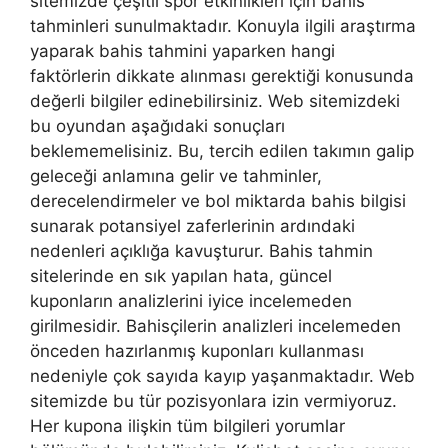
sitemizde çeşitli spor etkinlikleri için bahis
tahminleri sunulmaktadır. Konuyla ilgili araştırma
yaparak bahis tahmini yaparken hangi
faktörlerin dikkate alınması gerektiği konusunda
değerli bilgiler edinebilirsiniz. Web sitemizdeki
bu oyundan aşağıdaki sonuçları
beklememelisiniz. Bu, tercih edilen takımın galip
geleceği anlamına gelir ve tahminler,
derecelendirmeler ve bol miktarda bahis bilgisi
sunarak potansiyel zaferlerinin ardındaki
nedenleri açıklığa kavuşturur. Bahis tahmin
sitelerinde en sık yapılan hata, güncel
kuponların analizlerini iyice incelemeden
girilmesidir. Bahisçilerin analizleri incelemeden
önceden hazırlanmış kuponları kullanması
nedeniyle çok sayıda kayıp yaşanmaktadır. Web
sitemizde bu tür pozisyonlara izin vermiyoruz.
Her kupona ilişkin tüm bilgileri yorumlar