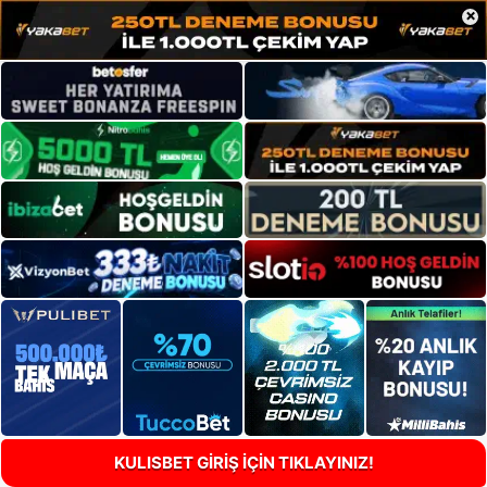
×
KULISBET GİRİŞ İÇİN TIKLAYINIZ!