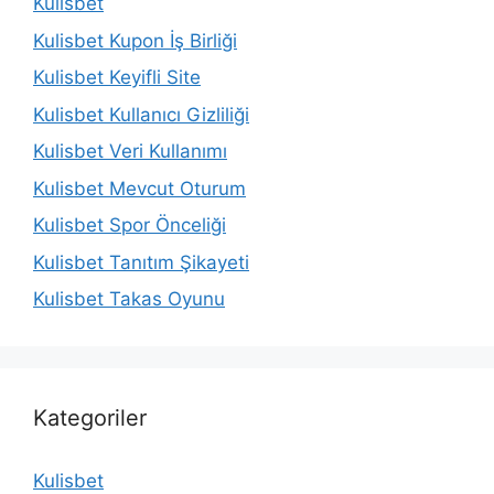
Kulisbet
Kulisbet Kupon İş Birliği
Kulisbet Keyifli Site
Kulisbet Kullanıcı Gizliliği
Kulisbet Veri Kullanımı
Kulisbet Mevcut Oturum
Kulisbet Spor Önceliği
Kulisbet Tanıtım Şikayeti
Kulisbet Takas Oyunu
Kategoriler
Kulisbet