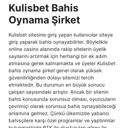
Kulisbet Bahis
Oynama Şirket
Kulisbet sitesine giriş yapan kullanıcılar siteye
giriş yaparak bahis oynayabilirler. Böylelikle
online casino alanında rakip sitelerin üyelik
sayılarını artırmak için herhangi bir ek adım
atmasına gerek kalmamakta ve üyeler
Kulisbet
bahis oynama şirket
genel olarak yüksek
güvenilirliğinden dolayı sitemizi tercih
etmektedir. Bu durumun en büyük sonucu
çalışan sayısındaki artıştır. Ancak bir sitenin
bahis konusunda sorunsuz olması, oyuncuların
çevrimiçi olarak sorunsuz bahis oynayabileceği
anlamına gelmez. Çünkü ülkemizde yabancı
bahisçilere karşı özel programlar ve yaptırımlar
bulunmaktadır.BTK ile oluşturulan görev ile