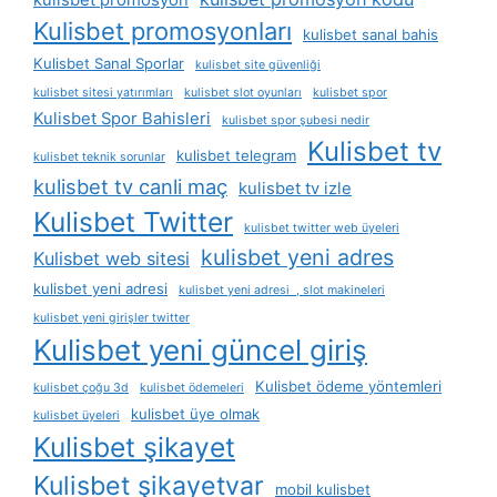
Kulisbet promosyonları
kulisbet sanal bahis
Kulisbet Sanal Sporlar
kulisbet site güvenliği
kulisbet sitesi yatırımları
kulisbet slot oyunları
kulisbet spor
Kulisbet Spor Bahisleri
kulisbet spor şubesi nedir
Kulisbet tv
kulisbet telegram
kulisbet teknik sorunlar
kulisbet tv canli maç
kulisbet tv izle
Kulisbet Twitter
kulisbet twitter web üyeleri
kulisbet yeni adres
Kulisbet web sitesi
kulisbet yeni adresi
kulisbet yeni adresi , slot makineleri
kulisbet yeni girişler twitter
Kulisbet yeni güncel giriş
Kulisbet ödeme yöntemleri
kulisbet çoğu 3d
kulisbet ödemeleri
kulisbet üye olmak
kulisbet üyeleri
Kulisbet şikayet
Kulisbet şikayetvar
mobil kulisbet