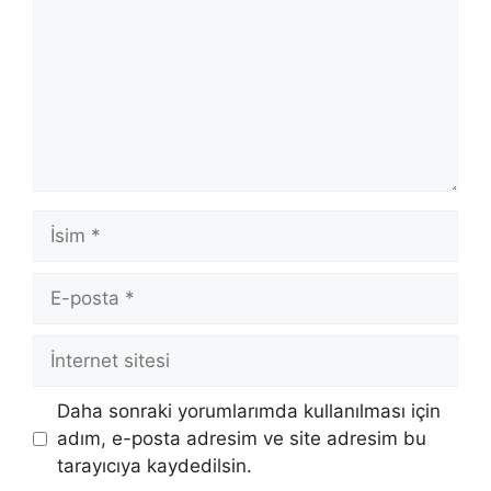
İsim
E-
posta
İnternet
sitesi
Daha sonraki yorumlarımda kullanılması için
adım, e-posta adresim ve site adresim bu
tarayıcıya kaydedilsin.