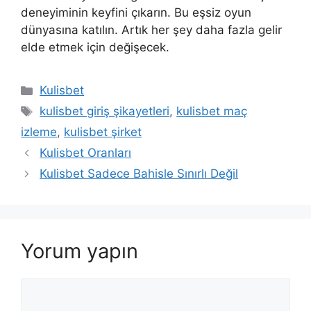
deneyiminin keyfini çıkarın. Bu eşsiz oyun
dünyasına katılın. Artık her şey daha fazla gelir
elde etmek için değişecek.
Kategoriler
Kulisbet
Etiketler
kulisbet giriş şikayetleri
,
kulisbet maç
izleme
,
kulisbet şirket
Kulisbet Oranları
Kulisbet Sadece Bahisle Sınırlı Değil
Yorum yapın
Yorum