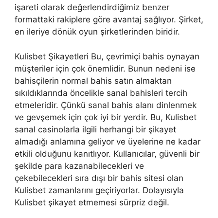
işareti olarak değerlendirdiğimiz benzer
formattaki rakiplere göre avantaj sağlıyor. Şirket,
en ileriye dönük oyun şirketlerinden biridir.
Kulisbet Şikayetleri Bu, çevrimiçi bahis oynayan
müşteriler için çok önemlidir. Bunun nedeni ise
bahisçilerin normal bahis satın almaktan
sıkıldıklarında öncelikle sanal bahisleri tercih
etmeleridir. Çünkü sanal bahis alanı dinlenmek
ve gevşemek için çok iyi bir yerdir. Bu, Kulisbet
sanal casinolarla ilgili herhangi bir şikayet
almadığı anlamına geliyor ve üyelerine ne kadar
etkili olduğunu kanıtlıyor. Kullanıcılar, güvenli bir
şekilde para kazanabilecekleri ve
çekebilecekleri sıra dışı bir bahis sitesi olan
Kulisbet zamanlarını geçiriyorlar. Dolayısıyla
Kulisbet şikayet etmemesi sürpriz değil.