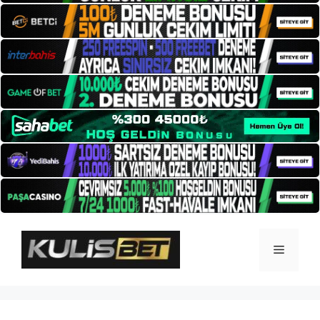
İçeriğe
atla
Menü