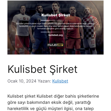
Kulisbet Şirket
Ocak 10, 2024
Yazarı:
Kulisbet
Kulisbet şirket Kulisbet diğer bahis şirketlerine
göre sayı bakımından eksik değil, yarattığı
hareketlilik ve güçlü müşteri ilgisi, ona talep