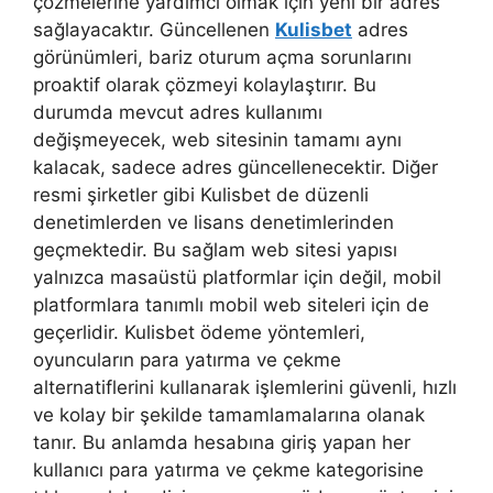
çözmelerine yardımcı olmak için yeni bir adres
sağlayacaktır. Güncellenen
Kulisbet
adres
görünümleri, bariz oturum açma sorunlarını
proaktif olarak çözmeyi kolaylaştırır. Bu
durumda mevcut adres kullanımı
değişmeyecek, web sitesinin tamamı aynı
kalacak, sadece adres güncellenecektir. Diğer
resmi şirketler gibi Kulisbet de düzenli
denetimlerden ve lisans denetimlerinden
geçmektedir. Bu sağlam web sitesi yapısı
yalnızca masaüstü platformlar için değil, mobil
platformlara tanımlı mobil web siteleri için de
geçerlidir. Kulisbet ödeme yöntemleri,
oyuncuların para yatırma ve çekme
alternatiflerini kullanarak işlemlerini güvenli, hızlı
ve kolay bir şekilde tamamlamalarına olanak
tanır. Bu anlamda hesabına giriş yapan her
kullanıcı para yatırma ve çekme kategorisine