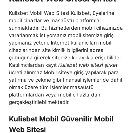
Kulisbet Mobil Web Sitesi Kulisbet, üyelerine
mobil cihazlar ve masaüstü platformlar
sunmaktadır. Bu hizmetlerden mobil cihazınızda
yararlanmak istiyorsanız mobil sitemize giriş
yapmanız yeterli. İnternet kullanıcıları mobil
cihazlarından site kimlik bilgilerini adres
çubuğuna girerek sitenize kolaylıkla erişebilirler.
Katılımcılardan kayıt
Kulisbet web sitesi şirket
ücreti alınmaz.Mobil siteye giriş yapılarak para
yatırma ve çekme gibi finansal işlemler de dahil
olmak üzere tüm işlemler masaüstü
platformlardan veya mobil cihazlardan
gerçekleştirilebilmektedir.
Kulisbet Mobil Güvenilir Mobil
Web Sitesi