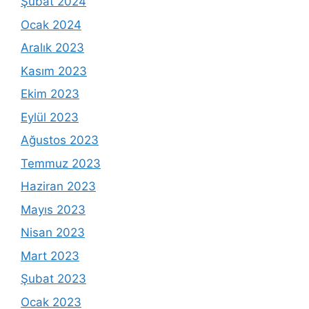
Şubat 2024
Ocak 2024
Aralık 2023
Kasım 2023
Ekim 2023
Eylül 2023
Ağustos 2023
Temmuz 2023
Haziran 2023
Mayıs 2023
Nisan 2023
Mart 2023
Şubat 2023
Ocak 2023