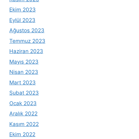
Ekim 2023
Eylül 2023
Ağustos 2023
Temmuz 2023
Haziran 2023
Mayıs 2023
Nisan 2023
Mart 2023
Şubat 2023
Ocak 2023
Aralık 2022
Kasım 2022
Ekim 2022