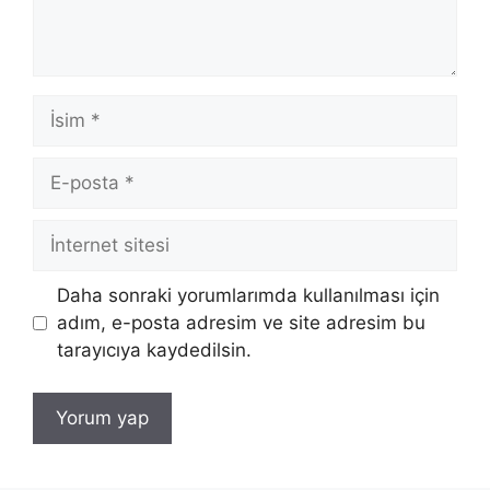
İsim
E-
posta
İnternet
sitesi
Daha sonraki yorumlarımda kullanılması için
adım, e-posta adresim ve site adresim bu
tarayıcıya kaydedilsin.