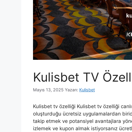
Kulisbet TV Özell
Mayıs 13, 2025
Yazarı:
Kulisbet
Kulisbet tv özelliği Kulisbet tv özelliği canl
oluşturduğu ücretsiz uygulamalardan birid
takip etmek ve potansiyel avantajlara yön
izlemek ve kupon almak istiyorsanız ücretli 