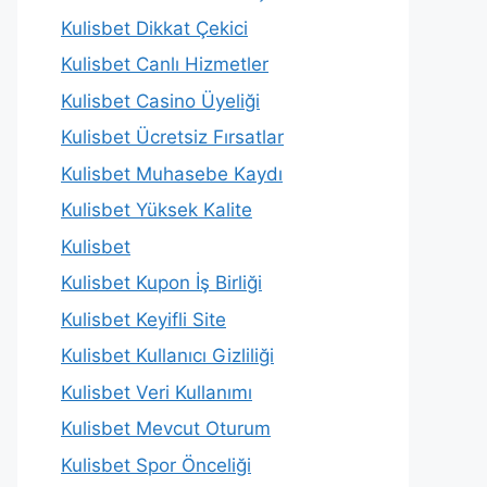
Kulisbet Dikkat Çekici
Kulisbet Canlı Hizmetler
Kulisbet Casino Üyeliği
Kulisbet Ücretsiz Fırsatlar
Kulisbet Muhasebe Kaydı
Kulisbet Yüksek Kalite
Kulisbet
Kulisbet Kupon İş Birliği
Kulisbet Keyifli Site
Kulisbet Kullanıcı Gizliliği
Kulisbet Veri Kullanımı
Kulisbet Mevcut Oturum
Kulisbet Spor Önceliği