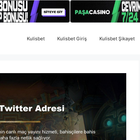
Kulisbet
Kulisbet Giriş
Kulisbet Şikayet