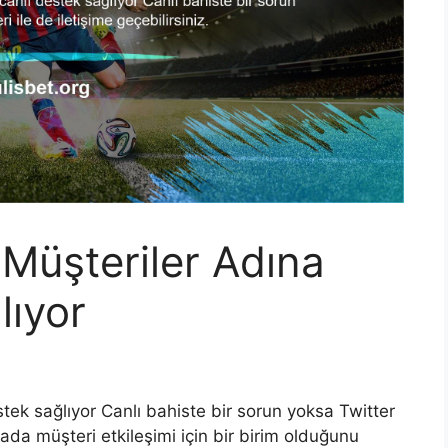
ı Müşteriler Adına
lıyor
estek sağlıyor Canlı bahiste bir sorun yoksa Twitter
Burada müşteri etkileşimi için bir birim olduğunu