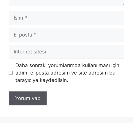
İsim
E-
posta
İnternet
sitesi
Daha sonraki yorumlarımda kullanılması için
adım, e-posta adresim ve site adresim bu
tarayıcıya kaydedilsin.