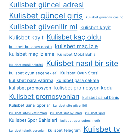
Kulisbet güncel adresi
Kulisbet güncel giriş
kulisbet güvenilir casino
Kulisbet güvenilir mi
kulisbet kayit
Kulisbet kaç oldu
Kulisbet kayıt
kulisbet maç izle
kulisbet kullanıcı dostu
kulisbet maç izleme
Kulisbet Mobil Bahis
Kulisbet nasıl bir site
kulisbet mobil sektörü
kulisbet oyun seçenekleri
Kulisbet Oyun Sitesi
kulisbet para yatirma
kulisbet para çekme
kulisbet promosyon kodu
kulisbet promosyon
Kulisbet promosyonları
kulisbet sanal bahis
Kulisbet Sanal Sporlar
kulisbet site güvenliği
kulisbet sitesi yatırımları
kulisbet slot oyunları
kulisbet spor
Kulisbet Spor Bahisleri
kulisbet spor şubesi nedir
Kulisbet tv
kulisbet telegram
kulisbet teknik sorunlar