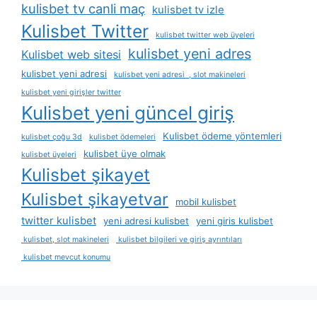
kulisbet tv canli maç
kulisbet tv izle
Kulisbet Twitter
kulisbet twitter web üyeleri
kulisbet yeni adres
Kulisbet web sitesi
kulisbet yeni adresi
kulisbet yeni adresi , slot makineleri
kulisbet yeni girişler twitter
Kulisbet yeni güncel giriş
Kulisbet ödeme yöntemleri
kulisbet çoğu 3d
kulisbet ödemeleri
kulisbet üye olmak
kulisbet üyeleri
Kulisbet şikayet
Kulisbet şikayetvar
mobil kulisbet
twitter kulisbet
yeni adresi kulisbet
yeni giris kulisbet
kulisbet, slot makineleri
kulisbet bilgileri ve giriş ayrıntıları
kulisbet mevcut konumu