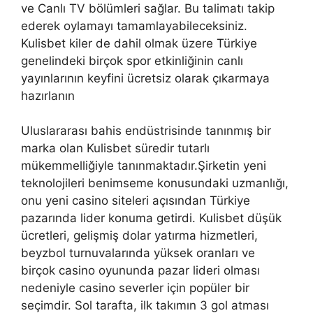
ve Canlı TV bölümleri sağlar. Bu talimatı takip
ederek oylamayı tamamlayabileceksiniz.
Kulisbet kiler de dahil olmak üzere Türkiye
genelindeki birçok spor etkinliğinin canlı
yayınlarının keyfini ücretsiz olarak çıkarmaya
hazırlanın
Uluslararası bahis endüstrisinde tanınmış bir
marka olan Kulisbet süredir tutarlı
mükemmelliğiyle tanınmaktadır.Şirketin yeni
teknolojileri benimseme konusundaki uzmanlığı,
onu yeni casino siteleri açısından Türkiye
pazarında lider konuma getirdi. Kulisbet düşük
ücretleri, gelişmiş dolar yatırma hizmetleri,
beyzbol turnuvalarında yüksek oranları ve
birçok casino oyununda pazar lideri olması
nedeniyle casino severler için popüler bir
seçimdir. Sol tarafta, ilk takımın 3 gol atması