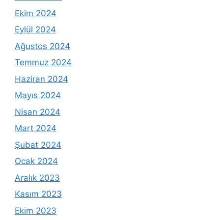
Ekim 2024
Eylül 2024
Ağustos 2024
Temmuz 2024
Haziran 2024
Mayıs 2024
Nisan 2024
Mart 2024
Şubat 2024
Ocak 2024
Aralık 2023
Kasım 2023
Ekim 2023