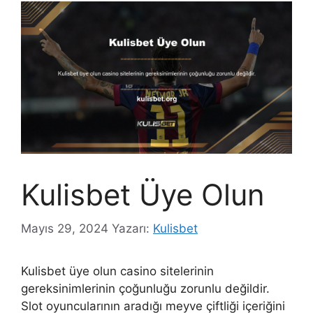
Kulisbet Üye Olun
Mayıs 29, 2024
Yazarı:
Kulisbet
Kulisbet üye olun casino sitelerinin
gereksinimlerinin çoğunluğu zorunlu değildir.
Slot oyuncularının aradığı meyve çiftliği içeriğini