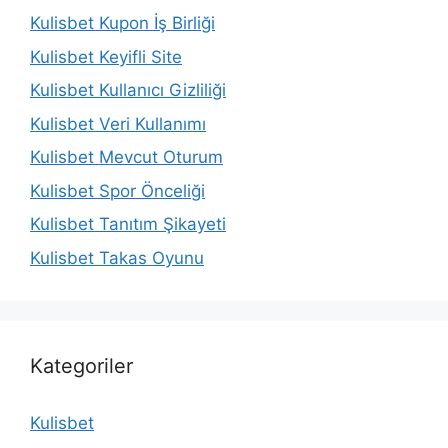
Kulisbet Kupon İş Birliği
Kulisbet Keyifli Site
Kulisbet Kullanıcı Gizliliği
Kulisbet Veri Kullanımı
Kulisbet Mevcut Oturum
Kulisbet Spor Önceliği
Kulisbet Tanıtım Şikayeti
Kulisbet Takas Oyunu
Kategoriler
Kulisbet