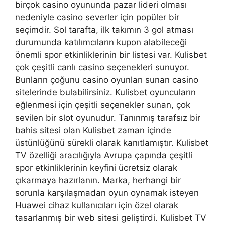
birçok casino oyununda pazar lideri olması
nedeniyle casino severler için popüler bir
seçimdir. Sol tarafta, ilk takımın 3 gol atması
durumunda katılımcıların kupon alabileceği
önemli spor etkinliklerinin bir listesi var. Kulisbet
çok çeşitli canlı casino seçenekleri sunuyor.
Bunların çoğunu casino oyunları sunan casino
sitelerinde bulabilirsiniz. Kulisbet oyuncuların
eğlenmesi için çeşitli seçenekler sunan, çok
sevilen bir slot oyunudur. Tanınmış tarafsız bir
bahis sitesi olan Kulisbet zaman içinde
üstünlüğünü sürekli olarak kanıtlamıştır. Kulisbet
TV özelliği aracılığıyla Avrupa çapında çeşitli
spor etkinliklerinin keyfini ücretsiz olarak
çıkarmaya hazırlanın. Marka, herhangi bir
sorunla karşılaşmadan oyun oynamak isteyen
Huawei cihaz kullanıcıları için özel olarak
tasarlanmış bir web sitesi geliştirdi. Kulisbet TV