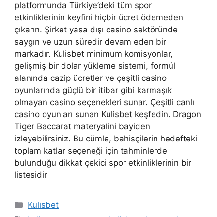
platformunda Türkiye’deki tüm spor
etkinliklerinin keyfini hiçbir ücret ödemeden
çıkarın. Şirket yasa dışı casino sektöründe
saygın ve uzun süredir devam eden bir
markadır. Kulisbet minimum komisyonlar,
gelişmiş bir dolar yükleme sistemi, formül
alanında cazip ücretler ve çeşitli casino
oyunlarında güçlü bir itibar gibi karmaşık
olmayan casino seçenekleri sunar. Çeşitli canlı
casino oyunları sunan Kulisbet keşfedin. Dragon
Tiger Baccarat materyalini bayiden
izleyebilirsiniz. Bu cümle, bahisçilerin hedefteki
toplam katlar seçeneği için tahminlerde
bulunduğu dikkat çekici spor etkinliklerinin bir
listesidir
Kategoriler
Kulisbet