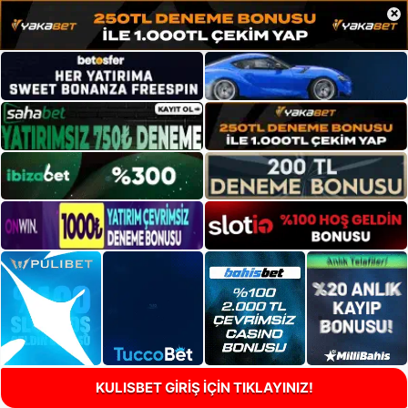
×
KULISBET GİRİŞ İÇİN TIKLAYINIZ!