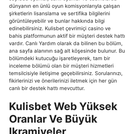
dünyanın en ünlü oyun komisyonlarıyla çalışan
şirketlerin lisanslama ve sertifika bilgilerini
görüntüleyebilir ve bunlar hakkında bilgi
edinebilirsiniz. Kulisbet çevrimiçi casino ve
bahis platformunun aktif bir müşteri destek hattı
vardır. Canlı Yardım olarak da bilinen bu bölüm,
ana sayfa alanının sağ alt köşesinde bulunur. Bu
bölümdeki kutucuğu işaretleyerek, tam bir
inceleme bölümü olan bir müşteri hizmetleri
temsilcisiyle iletişime geçebilirsiniz. Sorularınızı,
fikirlerinizi ve önerilerinizi iletmek için her gün
canlı bir destek hattı mevcuttur.
Kulisbet Web Yüksek
Oranlar Ve Büyük
Ikramiyeler