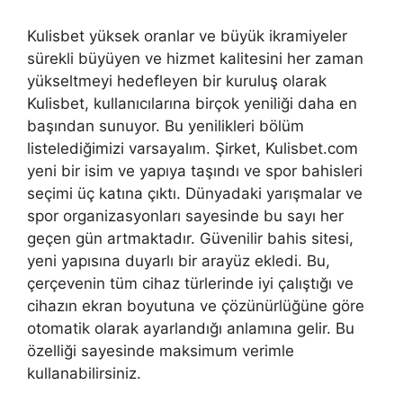
Kulisbet yüksek oranlar ve büyük ikramiyeler
sürekli büyüyen ve hizmet kalitesini her zaman
yükseltmeyi hedefleyen bir kuruluş olarak
Kulisbet, kullanıcılarına birçok yeniliği daha en
başından sunuyor. Bu yenilikleri bölüm
listelediğimizi varsayalım. Şirket, Kulisbet.com
yeni bir isim ve yapıya taşındı ve spor bahisleri
seçimi üç katına çıktı. Dünyadaki yarışmalar ve
spor organizasyonları sayesinde bu sayı her
geçen gün artmaktadır. Güvenilir bahis sitesi,
yeni yapısına duyarlı bir arayüz ekledi. Bu,
çerçevenin tüm cihaz türlerinde iyi çalıştığı ve
cihazın ekran boyutuna ve çözünürlüğüne göre
otomatik olarak ayarlandığı anlamına gelir. Bu
özelliği sayesinde maksimum verimle
kullanabilirsiniz.