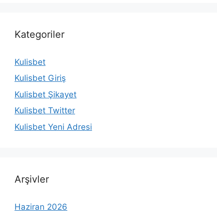
Kategoriler
Kulisbet
Kulisbet Giriş
Kulisbet Şikayet
Kulisbet Twitter
Kulisbet Yeni Adresi
Arşivler
Haziran 2026