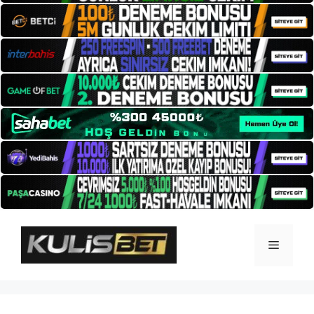
İçeriğe
atla
Menü