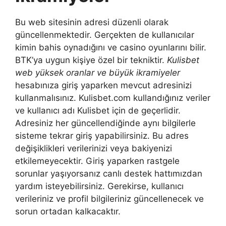
Bu web sitesinin adresi düzenli olarak
güncellenmektedir. Gerçekten de kullanıcılar
kimin bahis oynadığını ve casino oyunlarını bilir.
BTK’ya uygun kişiye özel bir tekniktir.
Kulisbet
web yüksek oranlar ve büyük ikramiyeler
hesabınıza giriş yaparken mevcut adresinizi
kullanmalısınız. Kulisbet.com kullandığınız veriler
ve kullanıcı adı Kulisbet için de geçerlidir.
Adresiniz her güncellendiğinde aynı bilgilerle
sisteme tekrar giriş yapabilirsiniz. Bu adres
değişiklikleri verilerinizi veya bakiyenizi
etkilemeyecektir. Giriş yaparken rastgele
sorunlar yaşıyorsanız canlı destek hattımızdan
yardım isteyebilirsiniz. Gerekirse, kullanıcı
verileriniz ve profil bilgileriniz güncellenecek ve
sorun ortadan kalkacaktır.