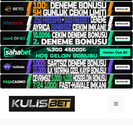
İçeriğe
atla
Menü