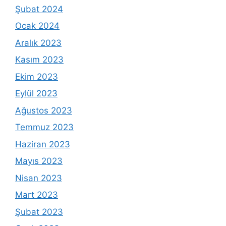
Şubat 2024
Ocak 2024
Aralık 2023
Kasım 2023
Ekim 2023
Eylül 2023
Ağustos 2023
Temmuz 2023
Haziran 2023
Mayıs 2023
Nisan 2023
Mart 2023
Şubat 2023