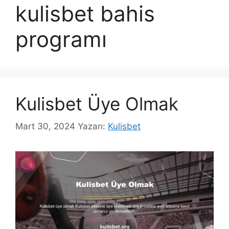
kulisbet bahis
programı
Kulisbet Üye Olmak
Mart 30, 2024
Yazarı:
Kulisbet