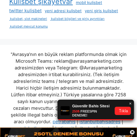
Kulisbet şikayetvar
mobil kulisbet
twitter kulisbet
yeni adresi kulisbet
yeni giris kulisbet
kulisbet, slot makineleri
kulisbet bilgileri ve giriş ayrıntıları
kulisbet mevcut konumu
"Avrasya'nın en büyük reklam platformunda olmak için
Microsoft Teams:
reklam@avrasyamarketing.com
adresimizden veya Telegram: @Avrasyamarketing
adresimizden irtibat kurabilirsiniz. (Tek iletişim
adreslerimiz teams / telegram ve mail adresimizdir.
Harici hiçbir iletişim adresimiz bulunmamaktadır.
Lütfen itibar etmeyiniz.) Türkiye yasalarına göre 7258
sayılı kanun uyarınca yasa dışı bahis oynamanın
cezaları mevcuttur. Şu an bulunduğunuz site hiç bir
şekilde illegal bahis oyunları oynatmıyor ve oynamaya
aracı olmuyordur.
petrabahis
|
istanbulbahisadres
|
galabetbonuss
|
betivogit
|
altaybet
|
gizabet
|
×
wiocasino
|
betweenn
"