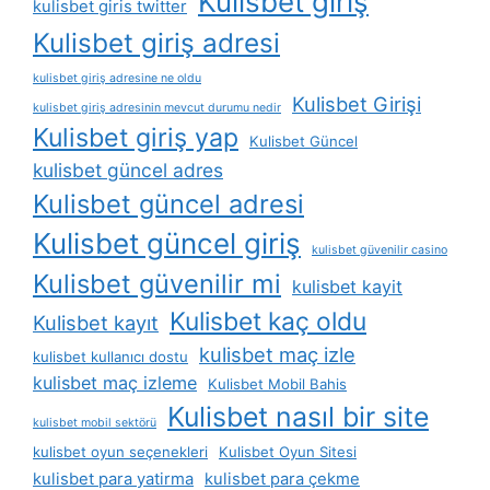
Kulisbet giriş
kulisbet giris twitter
Kulisbet giriş adresi
kulisbet giriş adresine ne oldu
Kulisbet Girişi
kulisbet giriş adresinin mevcut durumu nedir
Kulisbet giriş yap
Kulisbet Güncel
kulisbet güncel adres
Kulisbet güncel adresi
Kulisbet güncel giriş
kulisbet güvenilir casino
Kulisbet güvenilir mi
kulisbet kayit
Kulisbet kaç oldu
Kulisbet kayıt
kulisbet maç izle
kulisbet kullanıcı dostu
kulisbet maç izleme
Kulisbet Mobil Bahis
Kulisbet nasıl bir site
kulisbet mobil sektörü
kulisbet oyun seçenekleri
Kulisbet Oyun Sitesi
kulisbet para yatirma
kulisbet para çekme