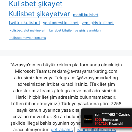
Kulisbet şikayet
Kulisbet şikayetvar
mobil kulisbet
twitter kulisbet
yeni adresi kulisbet
yeni giris kulisbet
kulisbet, slot makineleri
kulisbet bilgileri ve giriş ayrıntıları
kulisbet mevcut konumu
"Avrasya'nın en büyük reklam platformunda olmak için
Microsoft Teams:
reklam@avrasyamarketing.com
adresimizden veya Telegram: @Avrasyamarketing
adresimizden irtibat kurabilirsiniz. (Tek iletişim
adreslerimiz teams / telegram ve mail adresimizdir.
Harici hiçbir iletişim adresimiz bulunmamaktadır.
Lütfen itibar etmeyiniz.) Türkiye yasalarına göre 7258
sayılı kanun uyarınca yasa dışı bahis oynamanın
cezaları mevcuttur. Şu an bulunduğunuz site hiç bir
şekilde illegal bahis oyunları oynatmıyor ve oynamaya
aracı olmuyordur.
petrabahis
|
istanbulbahisadres
|