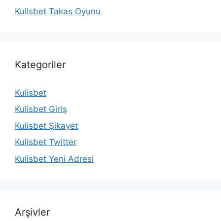
Kulisbet Takas Oyunu
Kategoriler
Kulisbet
Kulisbet Giriş
Kulisbet Şikayet
Kulisbet Twitter
Kulisbet Yeni Adresi
Arşivler