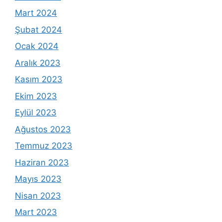
Mart 2024
Şubat 2024
Ocak 2024
Aralık 2023
Kasım 2023
Ekim 2023
Eylül 2023
Ağustos 2023
Temmuz 2023
Haziran 2023
Mayıs 2023
Nisan 2023
Mart 2023