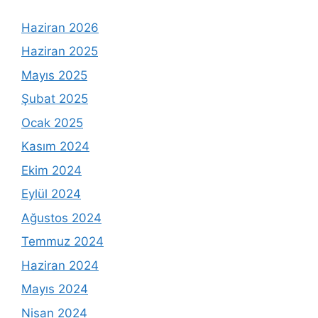
Haziran 2026
Haziran 2025
Mayıs 2025
Şubat 2025
Ocak 2025
Kasım 2024
Ekim 2024
Eylül 2024
Ağustos 2024
Temmuz 2024
Haziran 2024
Mayıs 2024
Nisan 2024