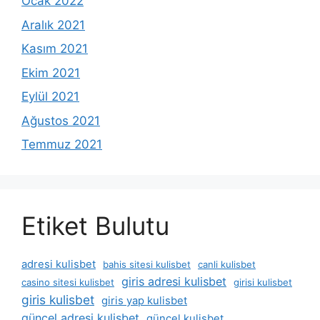
Ocak 2022
Aralık 2021
Kasım 2021
Ekim 2021
Eylül 2021
Ağustos 2021
Temmuz 2021
Etiket Bulutu
adresi kulisbet
bahis sitesi kulisbet
canli kulisbet
giris adresi kulisbet
casino sitesi kulisbet
girisi kulisbet
giris kulisbet
giris yap kulisbet
güncel adresi kulisbet
güncel kulisbet