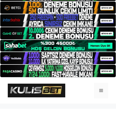
İçeriğe
atla
Menü