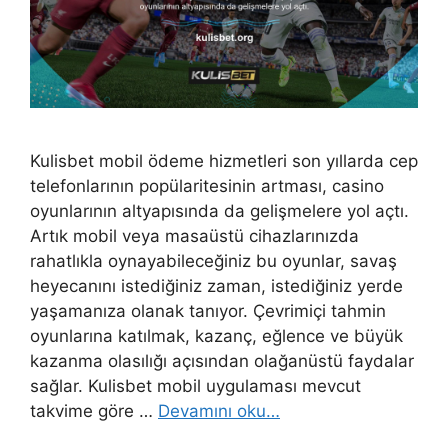
Kulisbet mobil ödeme hizmetleri son yıllarda cep
telefonlarının popülaritesinin artması, casino
oyunlarının altyapısında da gelişmelere yol açtı.
Artık mobil veya masaüstü cihazlarınızda
rahatlıkla oynayabileceğiniz bu oyunlar, savaş
heyecanını istediğiniz zaman, istediğiniz yerde
yaşamanıza olanak tanıyor. Çevrimiçi tahmin
oyunlarına katılmak, kazanç, eğlence ve büyük
kazanma olasılığı açısından olağanüstü faydalar
sağlar. Kulisbet mobil uygulaması mevcut
takvime göre …
Devamını oku…