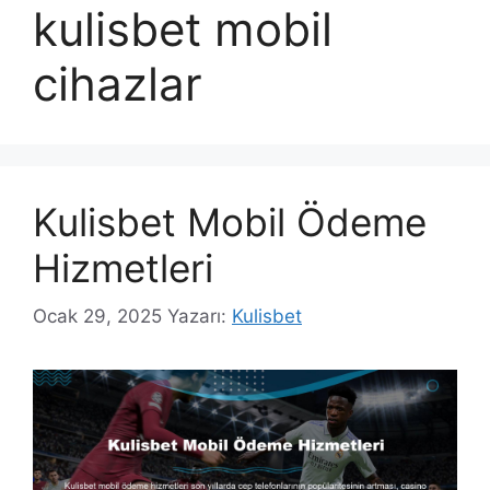
kulisbet mobil
cihazlar
Kulisbet Mobil Ödeme
Hizmetleri
Ocak 29, 2025
Yazarı:
Kulisbet