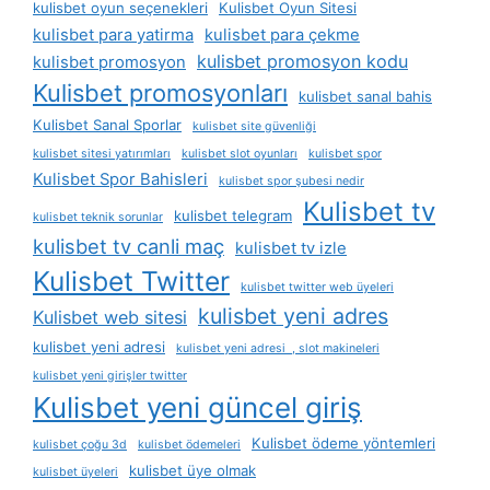
kulisbet oyun seçenekleri
Kulisbet Oyun Sitesi
kulisbet para yatirma
kulisbet para çekme
kulisbet promosyon kodu
kulisbet promosyon
Kulisbet promosyonları
kulisbet sanal bahis
Kulisbet Sanal Sporlar
kulisbet site güvenliği
kulisbet sitesi yatırımları
kulisbet slot oyunları
kulisbet spor
Kulisbet Spor Bahisleri
kulisbet spor şubesi nedir
Kulisbet tv
kulisbet telegram
kulisbet teknik sorunlar
kulisbet tv canli maç
kulisbet tv izle
Kulisbet Twitter
kulisbet twitter web üyeleri
kulisbet yeni adres
Kulisbet web sitesi
kulisbet yeni adresi
kulisbet yeni adresi , slot makineleri
kulisbet yeni girişler twitter
Kulisbet yeni güncel giriş
Kulisbet ödeme yöntemleri
kulisbet çoğu 3d
kulisbet ödemeleri
kulisbet üye olmak
kulisbet üyeleri