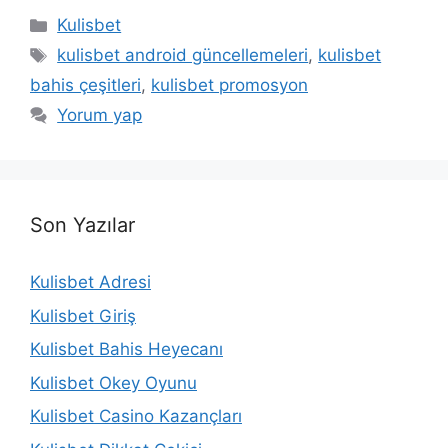
Kategoriler
Kulisbet
Etiketler
kulisbet android güncellemeleri
,
kulisbet
bahis çeşitleri
,
kulisbet promosyon
Yorum yap
Son Yazılar
Kulisbet Adresi
Kulisbet Giriş
Kulisbet Bahis Heyecanı
Kulisbet Okey Oyunu
Kulisbet Casino Kazançları