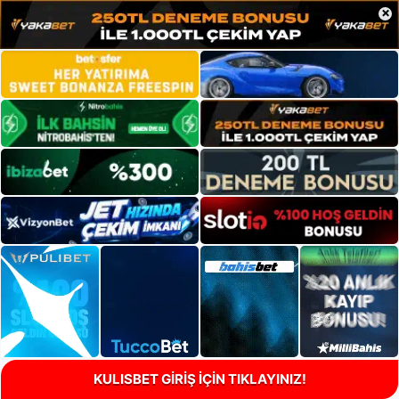
×
KULISBET GİRİŞ İÇİN TIKLAYINIZ!