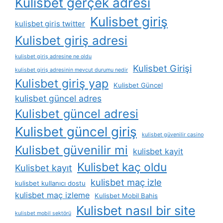
Kulisbet gerçek adresi
Kulisbet giriş
kulisbet giris twitter
Kulisbet giriş adresi
kulisbet giriş adresine ne oldu
Kulisbet Girişi
kulisbet giriş adresinin mevcut durumu nedir
Kulisbet giriş yap
Kulisbet Güncel
kulisbet güncel adres
Kulisbet güncel adresi
Kulisbet güncel giriş
kulisbet güvenilir casino
Kulisbet güvenilir mi
kulisbet kayit
Kulisbet kaç oldu
Kulisbet kayıt
kulisbet maç izle
kulisbet kullanıcı dostu
kulisbet maç izleme
Kulisbet Mobil Bahis
Kulisbet nasıl bir site
kulisbet mobil sektörü