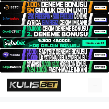
İçeriğe
atla
Menü