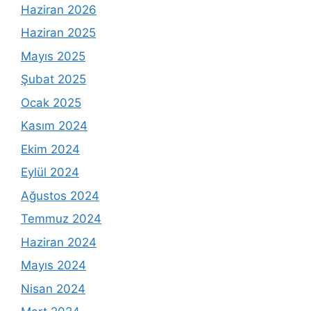
Haziran 2026
Haziran 2025
Mayıs 2025
Şubat 2025
Ocak 2025
Kasım 2024
Ekim 2024
Eylül 2024
Ağustos 2024
Temmuz 2024
Haziran 2024
Mayıs 2024
Nisan 2024