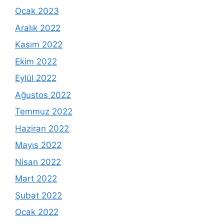
Ocak 2023
Aralık 2022
Kasım 2022
Ekim 2022
Eylül 2022
Ağustos 2022
Temmuz 2022
Haziran 2022
Mayıs 2022
Nisan 2022
Mart 2022
Şubat 2022
Ocak 2022