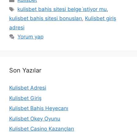
Kulisbet
Etiketler
kulisbet bahis sitesi belge i̇stiyor mu
,
kulisbet bahis sitesi bonusları
,
Kulisbet giriş
adresi
Yorum yap
Son Yazılar
Kulisbet Adresi
Kulisbet Giriş
Kulisbet Bahis Heyecanı
Kulisbet Okey Oyunu
Kulisbet Casino Kazançları