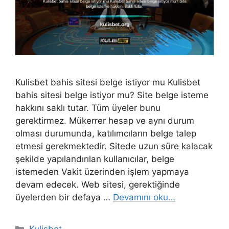
Kulisbet bahis sitesi belge istiyor mu Kulisbet
bahis sitesi belge istiyor mu? Site belge isteme
hakkını saklı tutar. Tüm üyeler bunu
gerektirmez. Mükerrer hesap ve aynı durum
olması durumunda, katılımcıların belge talep
etmesi gerekmektedir. Sitede uzun süre kalacak
şekilde yapılandırılan kullanıcılar, belge
istemeden Vakit üzerinden işlem yapmaya
devam edecek. Web sitesi, gerektiğinde
üyelerden bir defaya …
Devamını oku…
Kategoriler