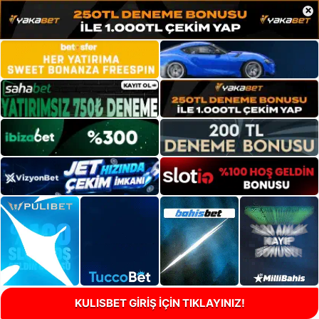
×
KULISBET GİRİŞ İÇİN TIKLAYINIZ!