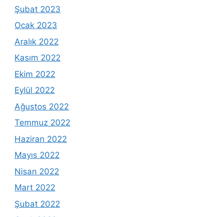
Şubat 2023
Ocak 2023
Aralık 2022
Kasım 2022
Ekim 2022
Eylül 2022
Ağustos 2022
Temmuz 2022
Haziran 2022
Mayıs 2022
Nisan 2022
Mart 2022
Şubat 2022