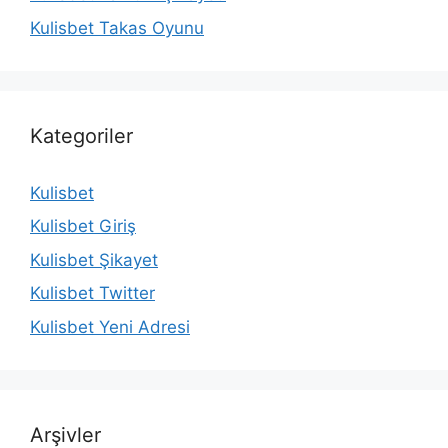
Kulisbet Takas Oyunu
Kategoriler
Kulisbet
Kulisbet Giriş
Kulisbet Şikayet
Kulisbet Twitter
Kulisbet Yeni Adresi
Arşivler