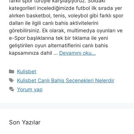
farklı spor türüyle karşılaşıyoruz. Soldaki
kategorileri incelediğimizde futbol ilk sırada yer
alırken basketbol, ​​tenis, voleybol gibi farklı spor
dalları ile ilgili canlı bahis aktivitelerini
görebilirsiniz. Ek olarak, multimedya oyunları ve
e-Spor başlıklarına tek bir tıklama ile yeni
geliştirilen oyun alternatiflerini canlı bahis
kapsamınıza dahil …
Devamını oku…
Kategoriler
Kulisbet
Etiketler
Kulisbet Canlı Bahis Seçenekleri Nelerdir
Yorum yap
Son Yazılar