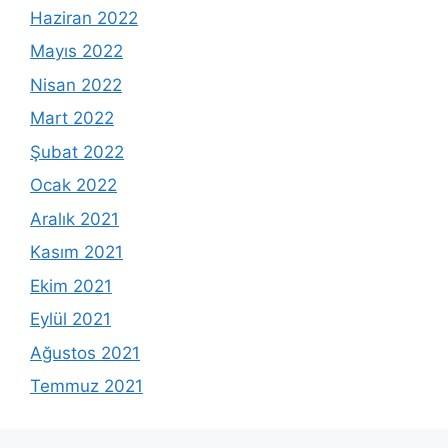
Haziran 2022
Mayıs 2022
Nisan 2022
Mart 2022
Şubat 2022
Ocak 2022
Aralık 2021
Kasım 2021
Ekim 2021
Eylül 2021
Ağustos 2021
Temmuz 2021