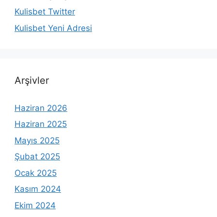
Kulisbet Twitter
Kulisbet Yeni Adresi
Arşivler
Haziran 2026
Haziran 2025
Mayıs 2025
Şubat 2025
Ocak 2025
Kasım 2024
Ekim 2024