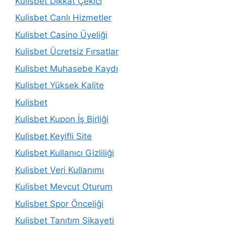
Kulisbet Dikkat Çekici
Kulisbet Canlı Hizmetler
Kulisbet Casino Üyeliği
Kulisbet Ücretsiz Fırsatlar
Kulisbet Muhasebe Kaydı
Kulisbet Yüksek Kalite
Kulisbet
Kulisbet Kupon İş Birliği
Kulisbet Keyifli Site
Kulisbet Kullanıcı Gizliliği
Kulisbet Veri Kullanımı
Kulisbet Mevcut Oturum
Kulisbet Spor Önceliği
Kulisbet Tanıtım Şikayeti