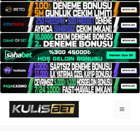
İçeriğe
atla
Menü