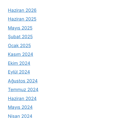
Haziran 2026
Haziran 2025
Mayıs 2025
Şubat 2025
Ocak 2025
Kasım 2024
Ekim 2024
Eylül 2024
Ağustos 2024
Temmuz 2024
Haziran 2024
Mayıs 2024
Nisan 2024