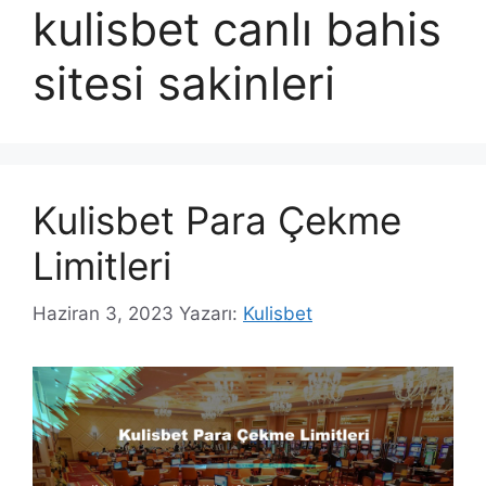
kulisbet canlı bahis
sitesi sakinleri
Kulisbet Para Çekme
Limitleri
Haziran 3, 2023
Yazarı:
Kulisbet