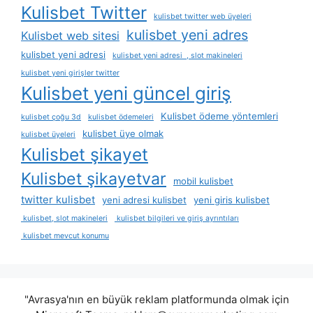
Kulisbet Twitter
kulisbet twitter web üyeleri
kulisbet yeni adres
Kulisbet web sitesi
kulisbet yeni adresi
kulisbet yeni adresi , slot makineleri
kulisbet yeni girişler twitter
Kulisbet yeni güncel giriş
Kulisbet ödeme yöntemleri
kulisbet çoğu 3d
kulisbet ödemeleri
kulisbet üye olmak
kulisbet üyeleri
Kulisbet şikayet
Kulisbet şikayetvar
mobil kulisbet
twitter kulisbet
yeni adresi kulisbet
yeni giris kulisbet
kulisbet, slot makineleri
kulisbet bilgileri ve giriş ayrıntıları
kulisbet mevcut konumu
"Avrasya'nın en büyük reklam platformunda olmak için