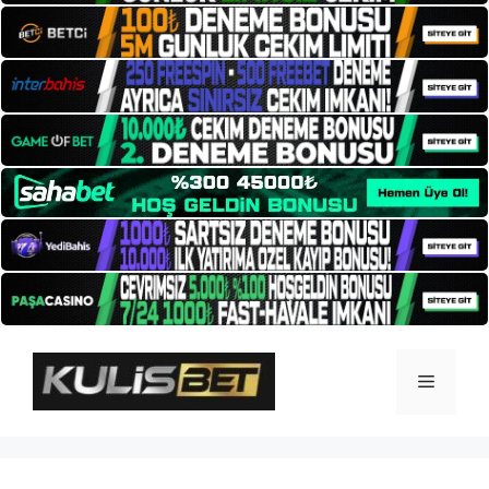
İçeriğe
atla
Menü