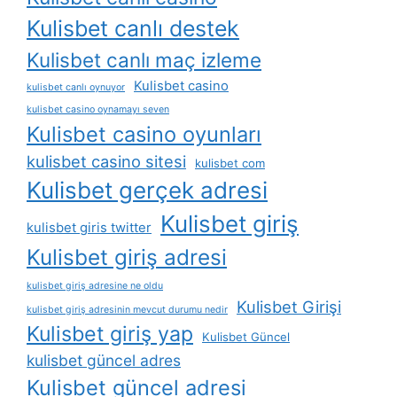
Kulisbet canlı destek
Kulisbet canlı maç izleme
Kulisbet casino
kulisbet canlı oynuyor
kulisbet casino oynamayı seven
Kulisbet casino oyunları
kulisbet casino sitesi
kulisbet com
Kulisbet gerçek adresi
Kulisbet giriş
kulisbet giris twitter
Kulisbet giriş adresi
kulisbet giriş adresine ne oldu
Kulisbet Girişi
kulisbet giriş adresinin mevcut durumu nedir
Kulisbet giriş yap
Kulisbet Güncel
kulisbet güncel adres
Kulisbet güncel adresi