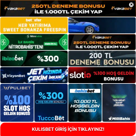
×
KULISBET GİRİŞ İÇİN TIKLAYINIZ!