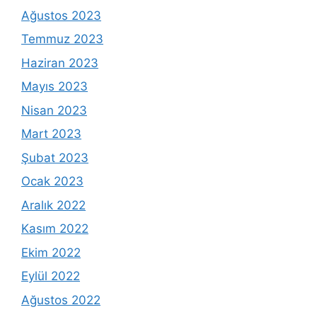
Ağustos 2023
Temmuz 2023
Haziran 2023
Mayıs 2023
Nisan 2023
Mart 2023
Şubat 2023
Ocak 2023
Aralık 2022
Kasım 2022
Ekim 2022
Eylül 2022
Ağustos 2022