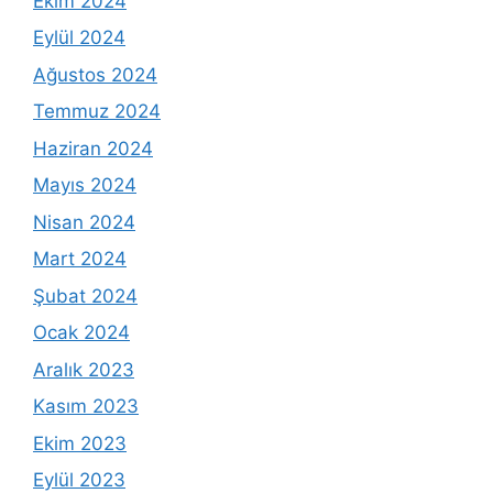
Ekim 2024
Eylül 2024
Ağustos 2024
Temmuz 2024
Haziran 2024
Mayıs 2024
Nisan 2024
Mart 2024
Şubat 2024
Ocak 2024
Aralık 2023
Kasım 2023
Ekim 2023
Eylül 2023