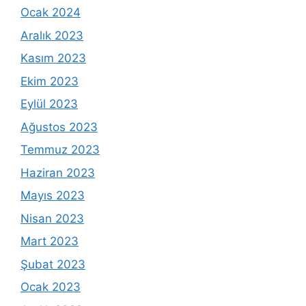
Ocak 2024
Aralık 2023
Kasım 2023
Ekim 2023
Eylül 2023
Ağustos 2023
Temmuz 2023
Haziran 2023
Mayıs 2023
Nisan 2023
Mart 2023
Şubat 2023
Ocak 2023