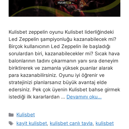
Kulisbet zeppelin oyunu Kulisbet liderliğindeki
Led Zeppelin şampiyonluğu kazanabilecek mi?
Birçok kullanıcının Led Zeppelin ile başladığı
sorulardan biri, kazanabilecekler mi? Sıcak hava
balonlarının tadını çıkarmanın yanı sıra deneyim
biriktirerek ve zamanla yüksek puanlar alarak
para kazanabilirsiniz. Oyunu iyi öğrenir ve
stratejinizi planlarsanız büyük avantaj elde
edersiniz. Pek çok üyenin Kulisbet bahse girmek
istediği ilk kararlardan …
Devamını oku…
Kategoriler
Kulisbet
Etiketler
kayit kulisbet
,
kulisbet canlı tavla
,
kulisbet