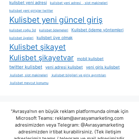
kulisbet yeni adresi
kulisbet yeni adresi , slot makineleri
kulisbet yeni girişler twitter
Kulisbet yeni güncel giriş
Kulisbet ödeme yöntemleri
kulisbet çoğu 3d
kulisbet ödemeleri
kulisbet üye olmak
kulisbet üyeleri
Kulisbet şikayet
Kulisbet şikayetvar
mobil kulisbet
twitter kulisbet
yeni adresi kulisbet
yeni giris kulisbet
kulisbet, slot makineleri
kulisbet bilgileri ve giriş ayrıntıları
kulisbet mevcut konumu
"Avrasya'nın en büyük reklam platformunda olmak için
Microsoft Teams:
reklam@avrasyamarketing.com
adresimizden veya Telegram: @Avrasyamarketing
adresimizden irtibat kurabilirsiniz. (Tek iletişim
adreslerimiz teams / telegram ve mail adresimizdir.