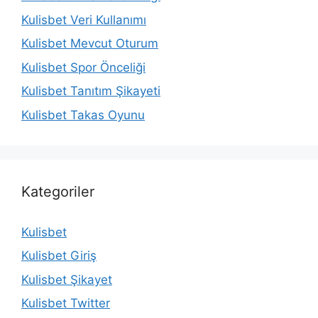
Kulisbet Veri Kullanımı
Kulisbet Mevcut Oturum
Kulisbet Spor Önceliği
Kulisbet Tanıtım Şikayeti
Kulisbet Takas Oyunu
Kategoriler
Kulisbet
Kulisbet Giriş
Kulisbet Şikayet
Kulisbet Twitter