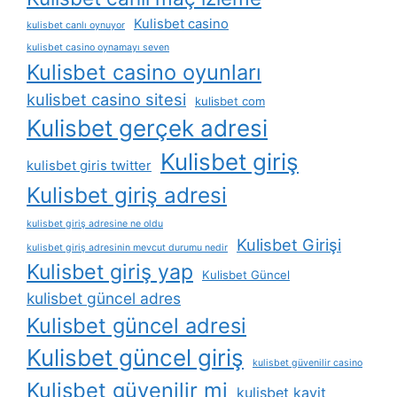
Kulisbet casino
kulisbet canlı oynuyor
kulisbet casino oynamayı seven
Kulisbet casino oyunları
kulisbet casino sitesi
kulisbet com
Kulisbet gerçek adresi
Kulisbet giriş
kulisbet giris twitter
Kulisbet giriş adresi
kulisbet giriş adresine ne oldu
Kulisbet Girişi
kulisbet giriş adresinin mevcut durumu nedir
Kulisbet giriş yap
Kulisbet Güncel
kulisbet güncel adres
Kulisbet güncel adresi
Kulisbet güncel giriş
kulisbet güvenilir casino
Kulisbet güvenilir mi
kulisbet kayit