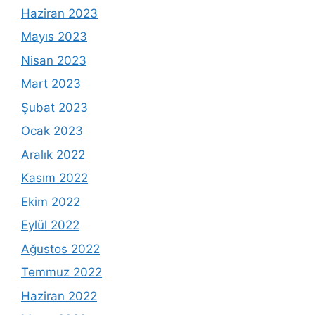
Haziran 2023
Mayıs 2023
Nisan 2023
Mart 2023
Şubat 2023
Ocak 2023
Aralık 2022
Kasım 2022
Ekim 2022
Eylül 2022
Ağustos 2022
Temmuz 2022
Haziran 2022