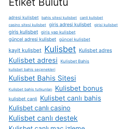
Etiket Bulutu
adresi kulisbet
bahis sitesi kulisbet
canli kulisbet
giris adresi kulisbet
casino sitesi kulisbet
girisi kulisbet
giris kulisbet
giris yap kulisbet
güncel adresi kulisbet
güncel kulisbet
Kulisbet
kayit kulisbet
Kulisbet adres
Kulisbet adresi
Kulisbet Bahis
kulisbet bahis seçenekleri
Kulisbet Bahis Sitesi
Kulisbet bonus
Kulisbet bahis tutkunları
Kulisbet canlı bahis
kulisbet canli
Kulisbet canlı casino
Kulisbet canlı destek
Kulisbet canlı maç izleme