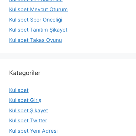
Kulisbet Mevcut Oturum
Kulisbet Spor Önceliği
Kulisbet Tanıtım Şikayeti
Kulisbet Takas Oyunu
Kategoriler
Kulisbet
Kulisbet Giriş
Kulisbet Şikayet
Kulisbet Twitter
Kulisbet Yeni Adresi