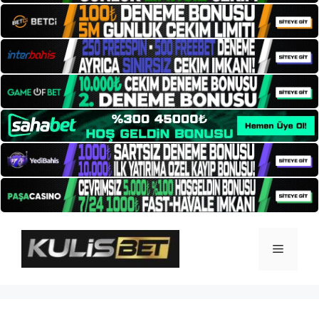
İçeriğe
atla
Menü