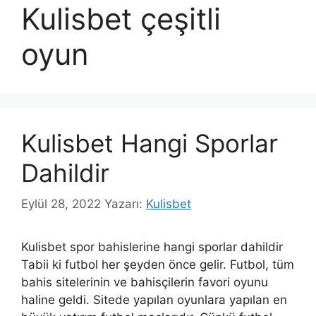
Kulisbet çeşitli
oyun
Kulisbet Hangi Sporlar
Dahildir
Eylül 28, 2022
Yazarı:
Kulisbet
Kulisbet spor bahislerine hangi sporlar dahildir
Tabii ki futbol her şeyden önce gelir. Futbol, ​​tüm
bahis sitelerinin ve bahisçilerin favori oyunu
haline geldi. Sitede yapılan oyunlara yapılan en