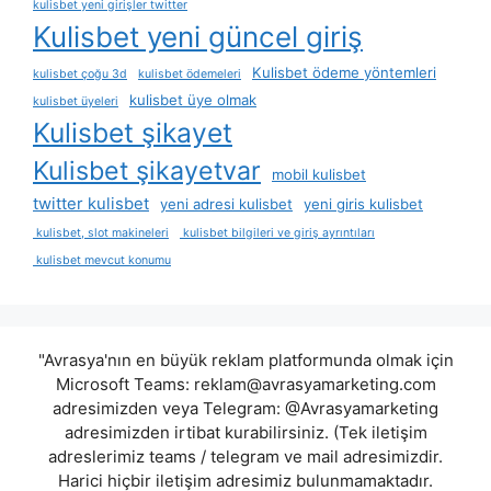
kulisbet yeni girişler twitter
Kulisbet yeni güncel giriş
Kulisbet ödeme yöntemleri
kulisbet çoğu 3d
kulisbet ödemeleri
kulisbet üye olmak
kulisbet üyeleri
Kulisbet şikayet
Kulisbet şikayetvar
mobil kulisbet
twitter kulisbet
yeni adresi kulisbet
yeni giris kulisbet
kulisbet, slot makineleri
kulisbet bilgileri ve giriş ayrıntıları
kulisbet mevcut konumu
"Avrasya'nın en büyük reklam platformunda olmak için
Microsoft Teams:
reklam@avrasyamarketing.com
adresimizden veya Telegram: @Avrasyamarketing
adresimizden irtibat kurabilirsiniz. (Tek iletişim
adreslerimiz teams / telegram ve mail adresimizdir.
Harici hiçbir iletişim adresimiz bulunmamaktadır.