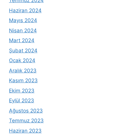
Temmuz 2024
Haziran 2024
Mayıs 2024
Nisan 2024
Mart 2024
Şubat 2024
Ocak 2024
Aralık 2023
Kasım 2023
Ekim 2023
Eylül 2023
Ağustos 2023
Temmuz 2023
Haziran 2023