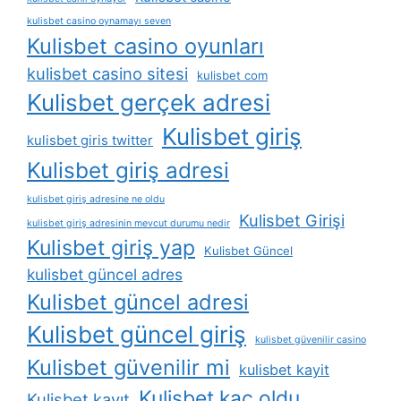
kulisbet casino oynamayı seven
Kulisbet casino oyunları
kulisbet casino sitesi
kulisbet com
Kulisbet gerçek adresi
Kulisbet giriş
kulisbet giris twitter
Kulisbet giriş adresi
kulisbet giriş adresine ne oldu
Kulisbet Girişi
kulisbet giriş adresinin mevcut durumu nedir
Kulisbet giriş yap
Kulisbet Güncel
kulisbet güncel adres
Kulisbet güncel adresi
Kulisbet güncel giriş
kulisbet güvenilir casino
Kulisbet güvenilir mi
kulisbet kayit
Kulisbet kaç oldu
Kulisbet kayıt