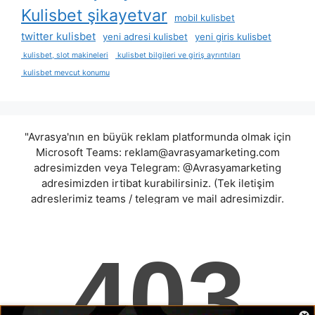
Kulisbet şikayetvar
mobil kulisbet
twitter kulisbet
yeni adresi kulisbet
yeni giris kulisbet
kulisbet, slot makineleri
kulisbet bilgileri ve giriş ayrıntıları
kulisbet mevcut konumu
"Avrasya'nın en büyük reklam platformunda olmak için
Microsoft Teams:
reklam@avrasyamarketing.com
adresimizden veya Telegram: @Avrasyamarketing
adresimizden irtibat kurabilirsiniz. (Tek iletişim
adreslerimiz teams / telegram ve mail adresimizdir.
Harici hiçbir iletişim adresimiz bulunmamaktadır.
Lütfen itibar etmeyiniz.) Türkiye yasalarına göre 7258
sayılı kanun uyarınca yasa dışı bahis oynamanın
cezaları mevcuttur. Şu an bulunduğunuz site hiç bir
şekilde illegal bahis oyunları oynatmıyor ve oynamaya
aracı olmuyordur.
petrabahis
|
istanbulbahisadres
|
galabetbonuss
|
betivogit
|
altaybet
|
gizabet
|
×