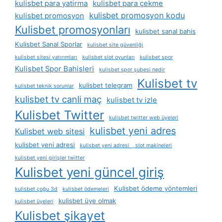
kulisbet para yatirma
kulisbet para çekme
kulisbet promosyon kodu
kulisbet promosyon
Kulisbet promosyonları
kulisbet sanal bahis
Kulisbet Sanal Sporlar
kulisbet site güvenliği
kulisbet sitesi yatırımları
kulisbet slot oyunları
kulisbet spor
Kulisbet Spor Bahisleri
kulisbet spor şubesi nedir
Kulisbet tv
kulisbet telegram
kulisbet teknik sorunlar
kulisbet tv canli maç
kulisbet tv izle
Kulisbet Twitter
kulisbet twitter web üyeleri
kulisbet yeni adres
Kulisbet web sitesi
kulisbet yeni adresi
kulisbet yeni adresi , slot makineleri
kulisbet yeni girişler twitter
Kulisbet yeni güncel giriş
Kulisbet ödeme yöntemleri
kulisbet çoğu 3d
kulisbet ödemeleri
kulisbet üye olmak
kulisbet üyeleri
Kulisbet şikayet