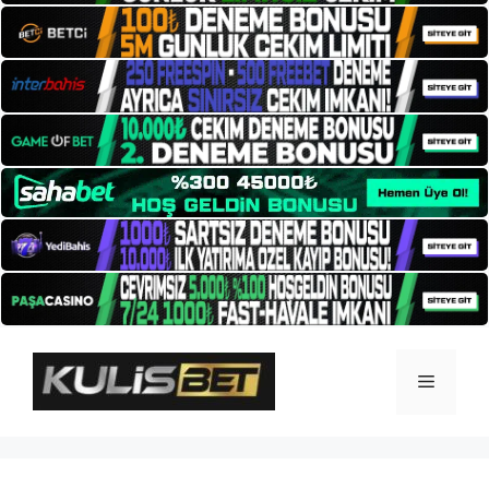
İçeriğe
atla
Menü