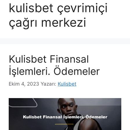
kulisbet çevrimiçi
çağrı merkezi
Kulisbet Finansal
İşlemleri. Ödemeler
Ekim 4, 2023
Yazarı:
Kulisbet