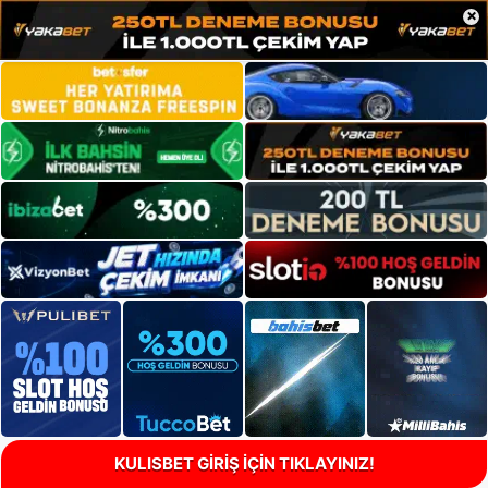
×
KULISBET GİRİŞ İÇİN TIKLAYINIZ!