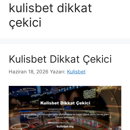
kulisbet dikkat
çekici
Kulisbet Dikkat Çekici
Haziran 18, 2026
Yazarı:
Kulisbet