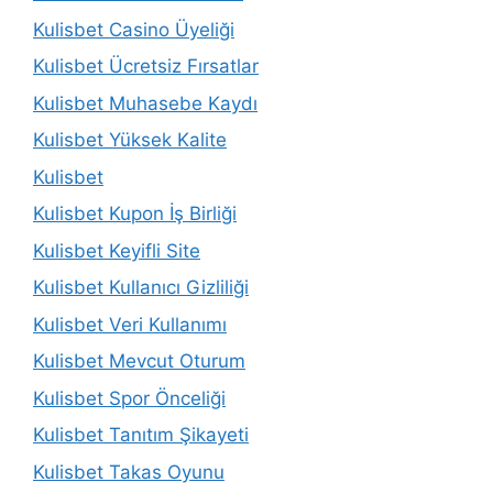
Kulisbet Casino Üyeliği
Kulisbet Ücretsiz Fırsatlar
Kulisbet Muhasebe Kaydı
Kulisbet Yüksek Kalite
Kulisbet
Kulisbet Kupon İş Birliği
Kulisbet Keyifli Site
Kulisbet Kullanıcı Gizliliği
Kulisbet Veri Kullanımı
Kulisbet Mevcut Oturum
Kulisbet Spor Önceliği
Kulisbet Tanıtım Şikayeti
Kulisbet Takas Oyunu