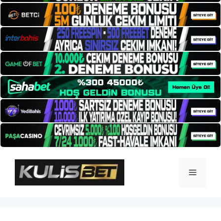
İçeriğe
atla
Menü