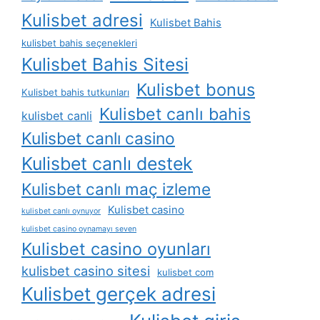
Kulisbet adresi
Kulisbet Bahis
kulisbet bahis seçenekleri
Kulisbet Bahis Sitesi
Kulisbet bonus
Kulisbet bahis tutkunları
Kulisbet canlı bahis
kulisbet canli
Kulisbet canlı casino
Kulisbet canlı destek
Kulisbet canlı maç izleme
Kulisbet casino
kulisbet canlı oynuyor
kulisbet casino oynamayı seven
Kulisbet casino oyunları
kulisbet casino sitesi
kulisbet com
Kulisbet gerçek adresi