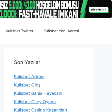
Kulisbet Twitter
Kulisbet Yeni Adresi
Son Yazılar
Kulisbet Adresi
Kulisbet Giriş
Kulisbet Bahis Heyecanı
Kulisbet Okey Oyunu
Kulisbet Casino Kazançları