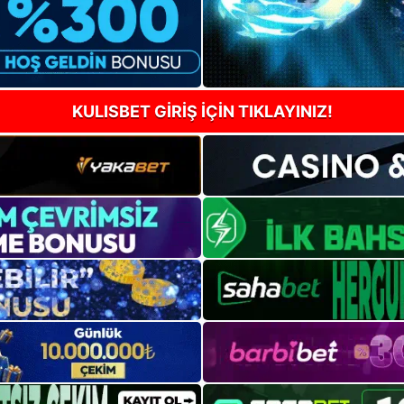
KULISBET GİRİŞ İÇİN TIKLAYINIZ!