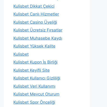
Kulisbet Dikkat Çekici
Kulisbet Canlı Hizmetler
Kulisbet Casino Üyeliği
Kulisbet Ücretsiz Fırsatlar
Kulisbet Muhasebe Kaydı
Kulisbet Yüksek Kalite
Kulisbet
Kulisbet Kupon İş Birliği
Kulisbet Keyifli Site
Kulisbet Kullanıcı Gizliliği
Kulisbet Veri Kullanımı
Kulisbet Mevcut Oturum
Kulisbet Spor Önceliği