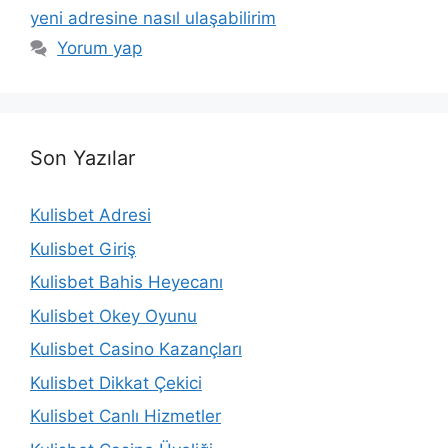
yeni adresine nasıl ulaşabilirim
Yorum yap
Son Yazılar
Kulisbet Adresi
Kulisbet Giriş
Kulisbet Bahis Heyecanı
Kulisbet Okey Oyunu
Kulisbet Casino Kazançları
Kulisbet Dikkat Çekici
Kulisbet Canlı Hizmetler