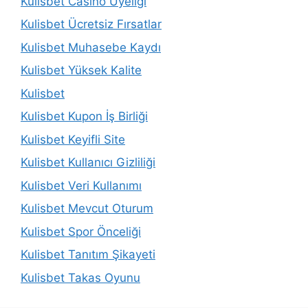
Kulisbet Casino Üyeliği
Kulisbet Ücretsiz Fırsatlar
Kulisbet Muhasebe Kaydı
Kulisbet Yüksek Kalite
Kulisbet
Kulisbet Kupon İş Birliği
Kulisbet Keyifli Site
Kulisbet Kullanıcı Gizliliği
Kulisbet Veri Kullanımı
Kulisbet Mevcut Oturum
Kulisbet Spor Önceliği
Kulisbet Tanıtım Şikayeti
Kulisbet Takas Oyunu