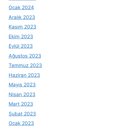
Ocak 2024
Aralık 2023
Kasım 2023
Ekim 2023
Eylül 2023
Ağustos 2023
Temmuz 2023
Haziran 2023
Mayıs 2023
Nisan 2023
Mart 2023
Şubat 2023
Ocak 2023