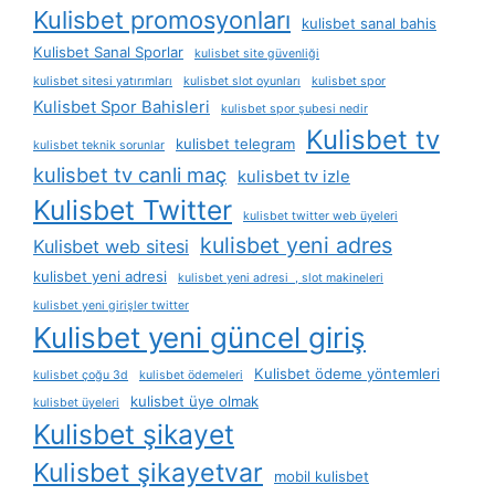
Kulisbet promosyonları
kulisbet sanal bahis
Kulisbet Sanal Sporlar
kulisbet site güvenliği
kulisbet sitesi yatırımları
kulisbet slot oyunları
kulisbet spor
Kulisbet Spor Bahisleri
kulisbet spor şubesi nedir
Kulisbet tv
kulisbet telegram
kulisbet teknik sorunlar
kulisbet tv canli maç
kulisbet tv izle
Kulisbet Twitter
kulisbet twitter web üyeleri
kulisbet yeni adres
Kulisbet web sitesi
kulisbet yeni adresi
kulisbet yeni adresi , slot makineleri
kulisbet yeni girişler twitter
Kulisbet yeni güncel giriş
Kulisbet ödeme yöntemleri
kulisbet çoğu 3d
kulisbet ödemeleri
kulisbet üye olmak
kulisbet üyeleri
Kulisbet şikayet
Kulisbet şikayetvar
mobil kulisbet