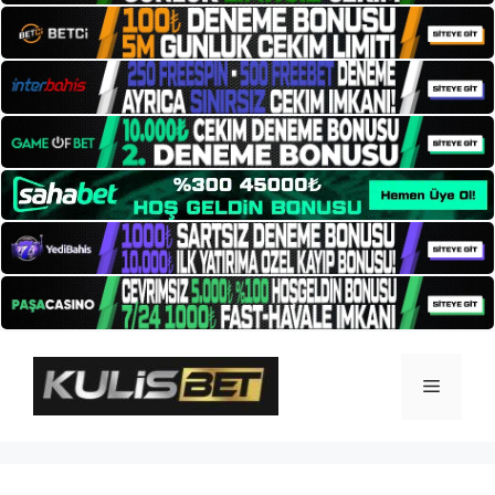
İçeriğe
atla
Menü