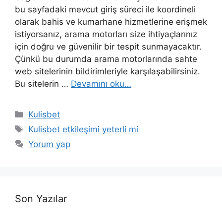
bu sayfadaki mevcut giriş süreci ile koordineli
olarak bahis ve kumarhane hizmetlerine erişmek
istiyorsanız, arama motorları size ihtiyaçlarınız
için doğru ve güvenilir bir tespit sunmayacaktır.
Çünkü bu durumda arama motorlarında sahte
web sitelerinin bildirimleriyle karşılaşabilirsiniz.
Bu sitelerin …
Devamını oku…
Kategoriler
Kulisbet
Etiketler
Kulisbet etkileşimi yeterli mi
Yorum yap
Son Yazılar