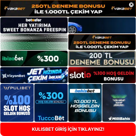
×
KULISBET GİRİŞ İÇİN TIKLAYINIZ!