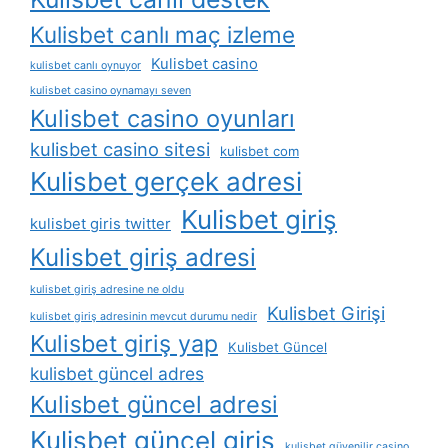
Kulisbet canlı maç izleme
Kulisbet casino
kulisbet canlı oynuyor
kulisbet casino oynamayı seven
Kulisbet casino oyunları
kulisbet casino sitesi
kulisbet com
Kulisbet gerçek adresi
Kulisbet giriş
kulisbet giris twitter
Kulisbet giriş adresi
kulisbet giriş adresine ne oldu
Kulisbet Girişi
kulisbet giriş adresinin mevcut durumu nedir
Kulisbet giriş yap
Kulisbet Güncel
kulisbet güncel adres
Kulisbet güncel adresi
Kulisbet güncel giriş
kulisbet güvenilir casino