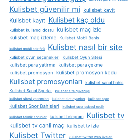
Kulisbet güvenilir mi
kulisbet kayit
Kulisbet kaç oldu
Kulisbet kayıt
kulisbet maç izle
kulisbet kullanıcı dostu
kulisbet maç izleme
Kulisbet Mobil Bahis
Kulisbet nasıl bir site
kulisbet mobil sektörü
kulisbet oyun seçenekleri
Kulisbet Oyun Sitesi
kulisbet para yatirma
kulisbet para çekme
kulisbet promosyon kodu
kulisbet promosyon
Kulisbet promosyonları
kulisbet sanal bahis
Kulisbet Sanal Sporlar
kulisbet site güvenliği
kulisbet sitesi yatırımları
kulisbet slot oyunları
kulisbet spor
Kulisbet Spor Bahisleri
kulisbet spor şubesi nedir
Kulisbet tv
kulisbet telegram
kulisbet teknik sorunlar
kulisbet tv canli maç
kulisbet tv izle
Kulisbet Twitter
kulisbet twitter web üyeleri