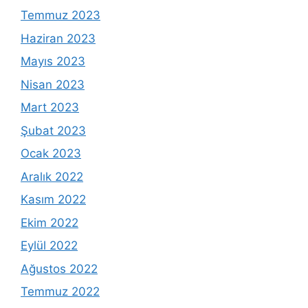
Temmuz 2023
Haziran 2023
Mayıs 2023
Nisan 2023
Mart 2023
Şubat 2023
Ocak 2023
Aralık 2022
Kasım 2022
Ekim 2022
Eylül 2022
Ağustos 2022
Temmuz 2022