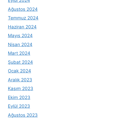
Eylül 2024
Ağustos 2024
Temmuz 2024
Haziran 2024
Mayıs 2024
Nisan 2024
Mart 2024
Şubat 2024
Ocak 2024
Aralık 2023
Kasım 2023
Ekim 2023
Eylül 2023
Ağustos 2023