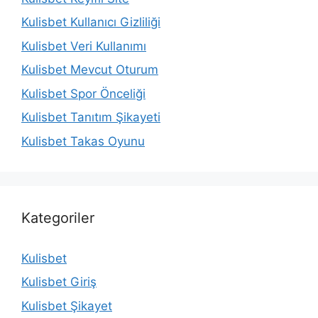
Kulisbet Kullanıcı Gizliliği
Kulisbet Veri Kullanımı
Kulisbet Mevcut Oturum
Kulisbet Spor Önceliği
Kulisbet Tanıtım Şikayeti
Kulisbet Takas Oyunu
Kategoriler
Kulisbet
Kulisbet Giriş
Kulisbet Şikayet