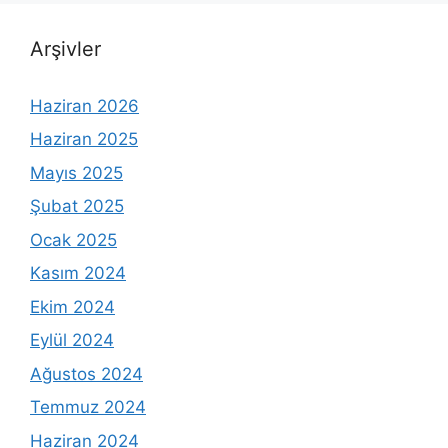
Arşivler
Haziran 2026
Haziran 2025
Mayıs 2025
Şubat 2025
Ocak 2025
Kasım 2024
Ekim 2024
Eylül 2024
Ağustos 2024
Temmuz 2024
Haziran 2024