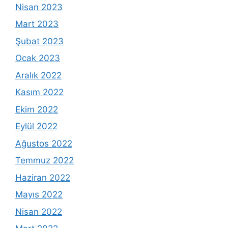
Nisan 2023
Mart 2023
Şubat 2023
Ocak 2023
Aralık 2022
Kasım 2022
Ekim 2022
Eylül 2022
Ağustos 2022
Temmuz 2022
Haziran 2022
Mayıs 2022
Nisan 2022