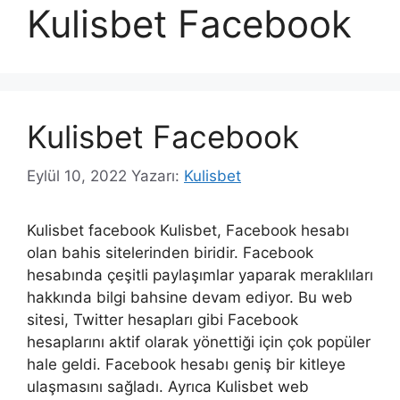
Kulisbet Facebook
Kulisbet Facebook
Eylül 10, 2022
Yazarı:
Kulisbet
Kulisbet facebook Kulisbet, Facebook hesabı
olan bahis sitelerinden biridir. Facebook
hesabında çeşitli paylaşımlar yaparak meraklıları
hakkında bilgi bahsine devam ediyor. Bu web
sitesi, Twitter hesapları gibi Facebook
hesaplarını aktif olarak yönettiği için çok popüler
hale geldi. Facebook hesabı geniş bir kitleye
ulaşmasını sağladı. Ayrıca Kulisbet web