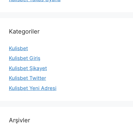
Kategoriler
Kulisbet
Kulisbet Giriş
Kulisbet Şikayet
Kulisbet Twitter
Kulisbet Yeni Adresi
Arşivler