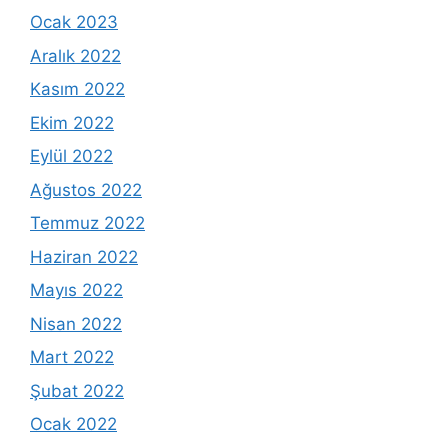
Ocak 2023
Aralık 2022
Kasım 2022
Ekim 2022
Eylül 2022
Ağustos 2022
Temmuz 2022
Haziran 2022
Mayıs 2022
Nisan 2022
Mart 2022
Şubat 2022
Ocak 2022