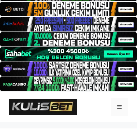
İçeriğe
atla
Menü