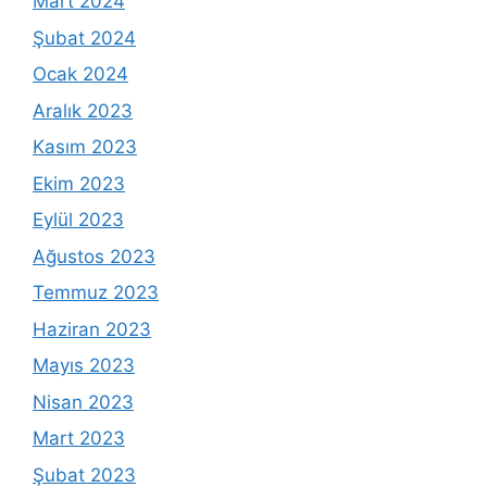
Mart 2024
Şubat 2024
Ocak 2024
Aralık 2023
Kasım 2023
Ekim 2023
Eylül 2023
Ağustos 2023
Temmuz 2023
Haziran 2023
Mayıs 2023
Nisan 2023
Mart 2023
Şubat 2023