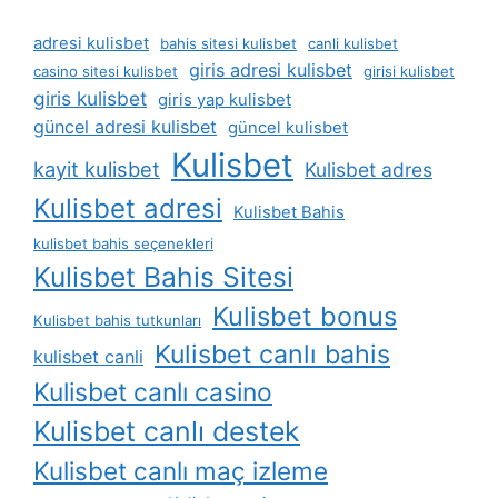
adresi kulisbet
bahis sitesi kulisbet
canli kulisbet
giris adresi kulisbet
casino sitesi kulisbet
girisi kulisbet
giris kulisbet
giris yap kulisbet
güncel adresi kulisbet
güncel kulisbet
Kulisbet
kayit kulisbet
Kulisbet adres
Kulisbet adresi
Kulisbet Bahis
kulisbet bahis seçenekleri
Kulisbet Bahis Sitesi
Kulisbet bonus
Kulisbet bahis tutkunları
Kulisbet canlı bahis
kulisbet canli
Kulisbet canlı casino
Kulisbet canlı destek
Kulisbet canlı maç izleme