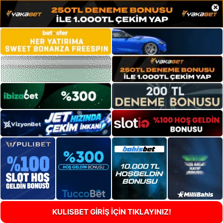
×
KULISBET GİRİŞ İÇİN TIKLAYINIZ!