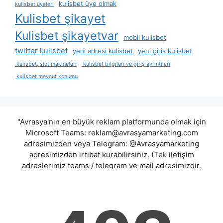
kulisbet üye olmak
kulisbet üyeleri
Kulisbet şikayet
Kulisbet şikayetvar
mobil kulisbet
twitter kulisbet
yeni adresi kulisbet
yeni giris kulisbet
kulisbet, slot makineleri
kulisbet bilgileri ve giriş ayrıntıları
kulisbet mevcut konumu
"Avrasya'nın en büyük reklam platformunda olmak için
Microsoft Teams:
reklam@avrasyamarketing.com
adresimizden veya Telegram: @Avrasyamarketing
adresimizden irtibat kurabilirsiniz. (Tek iletişim
adreslerimiz teams / telegram ve mail adresimizdir.
Harici hiçbir iletişim adresimiz bulunmamaktadır.
Lütfen itibar etmeyiniz.) Türkiye yasalarına göre 7258
sayılı kanun uyarınca yasa dışı bahis oynamanın
cezaları mevcuttur. Şu an bulunduğunuz site hiç bir
şekilde illegal bahis oyunları oynatmıyor ve oynamaya