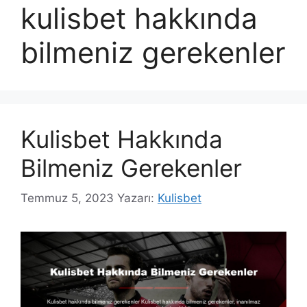
kulisbet hakkında
bilmeniz gerekenler
Kulisbet Hakkında
Bilmeniz Gerekenler
Temmuz 5, 2023
Yazarı:
Kulisbet