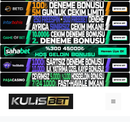
İçeriğe
atla
Menü