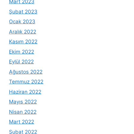
Mart 2023
Şubat 2023
Ocak 2023
Aralık 2022
Kasım 2022
Ekim 2022
Eylül 2022
Ağustos 2022
Temmuz 2022
Haziran 2022
Mayıs 2022
Nisan 2022
Mart 2022
Şubat 2022