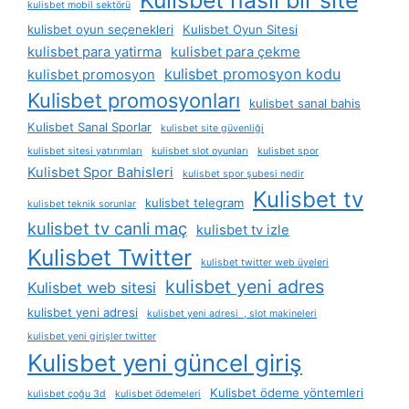
Kulisbet nasıl bir site
kulisbet mobil sektörü
kulisbet oyun seçenekleri
Kulisbet Oyun Sitesi
kulisbet para yatirma
kulisbet para çekme
kulisbet promosyon kodu
kulisbet promosyon
Kulisbet promosyonları
kulisbet sanal bahis
Kulisbet Sanal Sporlar
kulisbet site güvenliği
kulisbet sitesi yatırımları
kulisbet slot oyunları
kulisbet spor
Kulisbet Spor Bahisleri
kulisbet spor şubesi nedir
Kulisbet tv
kulisbet telegram
kulisbet teknik sorunlar
kulisbet tv canli maç
kulisbet tv izle
Kulisbet Twitter
kulisbet twitter web üyeleri
kulisbet yeni adres
Kulisbet web sitesi
kulisbet yeni adresi
kulisbet yeni adresi , slot makineleri
kulisbet yeni girişler twitter
Kulisbet yeni güncel giriş
Kulisbet ödeme yöntemleri
kulisbet çoğu 3d
kulisbet ödemeleri