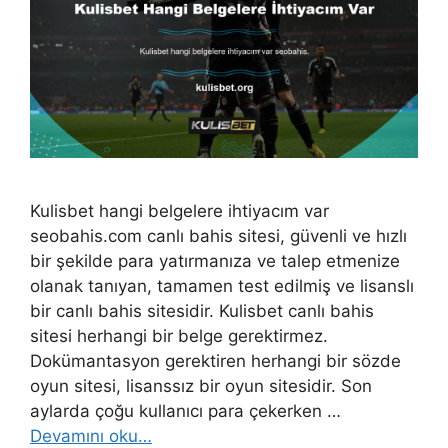
Kulisbet hangi belgelere ihtiyacım var
seobahis.com canlı bahis sitesi, güvenli ve hızlı
bir şekilde para yatırmanıza ve talep etmenize
olanak tanıyan, tamamen test edilmiş ve lisanslı
bir canlı bahis sitesidir. Kulisbet canlı bahis
sitesi herhangi bir belge gerektirmez.
Dokümantasyon gerektiren herhangi bir sözde
oyun sitesi, lisanssız bir oyun sitesidir. Son
aylarda çoğu kullanıcı para çekerken …
Devamını oku…