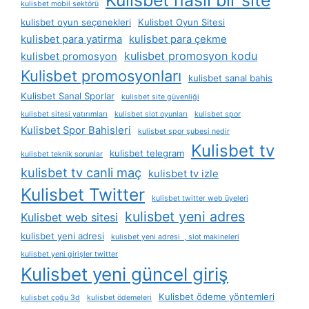
Kulisbet nasıl bir site
kulisbet mobil sektörü
kulisbet oyun seçenekleri
Kulisbet Oyun Sitesi
kulisbet para yatirma
kulisbet para çekme
kulisbet promosyon kodu
kulisbet promosyon
Kulisbet promosyonları
kulisbet sanal bahis
Kulisbet Sanal Sporlar
kulisbet site güvenliği
kulisbet sitesi yatırımları
kulisbet slot oyunları
kulisbet spor
Kulisbet Spor Bahisleri
kulisbet spor şubesi nedir
Kulisbet tv
kulisbet telegram
kulisbet teknik sorunlar
kulisbet tv canli maç
kulisbet tv izle
Kulisbet Twitter
kulisbet twitter web üyeleri
kulisbet yeni adres
Kulisbet web sitesi
kulisbet yeni adresi
kulisbet yeni adresi , slot makineleri
kulisbet yeni girişler twitter
Kulisbet yeni güncel giriş
Kulisbet ödeme yöntemleri
kulisbet çoğu 3d
kulisbet ödemeleri