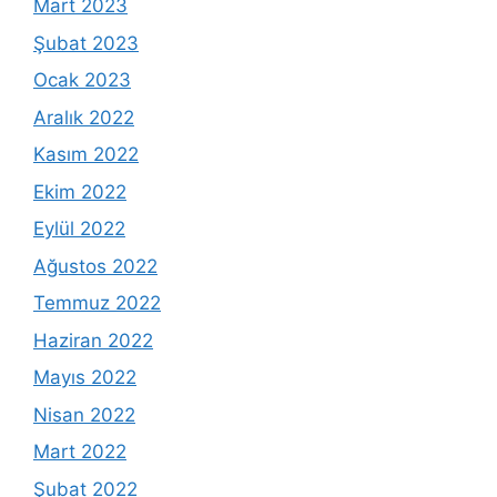
Mart 2023
Şubat 2023
Ocak 2023
Aralık 2022
Kasım 2022
Ekim 2022
Eylül 2022
Ağustos 2022
Temmuz 2022
Haziran 2022
Mayıs 2022
Nisan 2022
Mart 2022
Şubat 2022