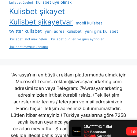
kulisbet üye olmak
kulisbet üyeleri
Kulisbet şikayet
Kulisbet şikayetvar
mobil kulisbet
twitter kulisbet
yeni adresi kulisbet
yeni giris kulisbet
kulisbet, slot makineleri
kulisbet bilgileri ve giriş ayrıntıları
kulisbet mevcut konumu
"Avrasya'nın en büyük reklam platformunda olmak için
Microsoft Teams:
reklam@avrasyamarketing.com
adresimizden veya Telegram: @Avrasyamarketing
adresimizden irtibat kurabilirsiniz. (Tek iletişim
adreslerimiz teams / telegram ve mail adresimizdir.
Harici hiçbir iletişim adresimiz bulunmamaktadır.
Lütfen itibar etmeyiniz.) Türkiye yasalarına göre 7258
sayılı kanun uyarınca yasa dışı bahis oynamanın
cezaları mevcuttur. Şu an bulunduğunuz site hiç bir
şekilde illegal bahis oyunları oynatmıyor ve oynamaya