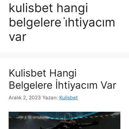
kulisbet hangi
belgelere i̇htiyacım
var
Kulisbet Hangi
Belgelere İhtiyacım Var
Aralık 2, 2023
Yazarı:
Kulisbet