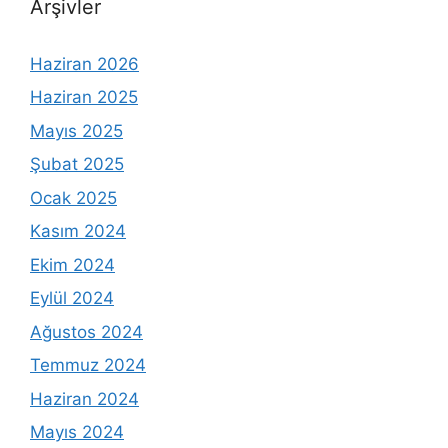
Arşivler
Haziran 2026
Haziran 2025
Mayıs 2025
Şubat 2025
Ocak 2025
Kasım 2024
Ekim 2024
Eylül 2024
Ağustos 2024
Temmuz 2024
Haziran 2024
Mayıs 2024