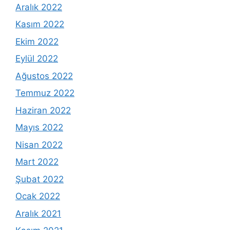
Aralık 2022
Kasım 2022
Ekim 2022
Eylül 2022
Ağustos 2022
Temmuz 2022
Haziran 2022
Mayıs 2022
Nisan 2022
Mart 2022
Şubat 2022
Ocak 2022
Aralık 2021