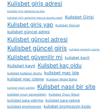
Kulisbet giriş adresi
kulisbet giriş adresine ne oldu
Kulisbet Girişi
kulisbet giriş adresinin mevcut durumu nedir
Kulisbet giriş yap
Kulisbet Güncel
kulisbet güncel adres
Kulisbet güncel adresi
Kulisbet güncel giriş
kulisbet güvenilir casino
Kulisbet güvenilir mi
kulisbet kayit
Kulisbet kaç oldu
Kulisbet kayıt
kulisbet maç izle
kulisbet kullanıcı dostu
kulisbet maç izleme
Kulisbet Mobil Bahis
Kulisbet nasıl bir site
kulisbet mobil sektörü
kulisbet oyun seçenekleri
Kulisbet Oyun Sitesi
kulisbet para yatirma
kulisbet para çekme
kulisbet promosyon kodu
kulisbet promosyon