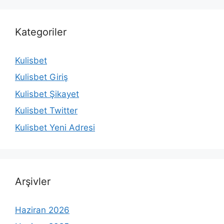
Kategoriler
Kulisbet
Kulisbet Giriş
Kulisbet Şikayet
Kulisbet Twitter
Kulisbet Yeni Adresi
Arşivler
Haziran 2026