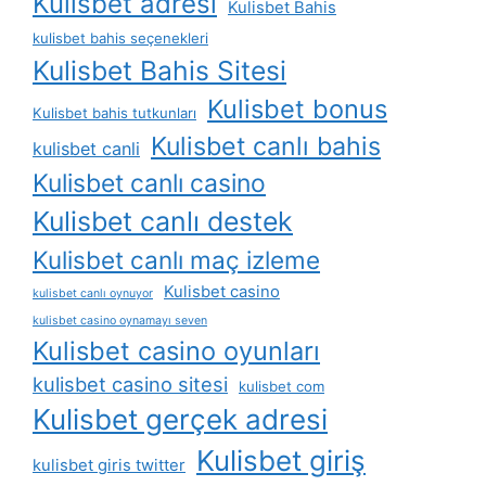
Kulisbet adresi
Kulisbet Bahis
kulisbet bahis seçenekleri
Kulisbet Bahis Sitesi
Kulisbet bonus
Kulisbet bahis tutkunları
Kulisbet canlı bahis
kulisbet canli
Kulisbet canlı casino
Kulisbet canlı destek
Kulisbet canlı maç izleme
Kulisbet casino
kulisbet canlı oynuyor
kulisbet casino oynamayı seven
Kulisbet casino oyunları
kulisbet casino sitesi
kulisbet com
Kulisbet gerçek adresi
Kulisbet giriş
kulisbet giris twitter