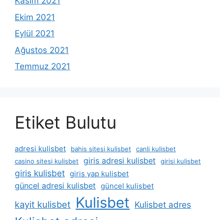
Kasım 2021
Ekim 2021
Eylül 2021
Ağustos 2021
Temmuz 2021
Etiket Bulutu
adresi kulisbet
bahis sitesi kulisbet
canli kulisbet
giris adresi kulisbet
casino sitesi kulisbet
girisi kulisbet
giris kulisbet
giris yap kulisbet
güncel adresi kulisbet
güncel kulisbet
Kulisbet
kayit kulisbet
Kulisbet adres