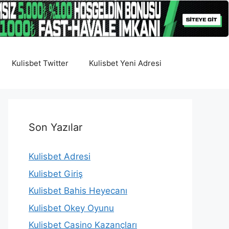
Kulisbet Twitter
Kulisbet Yeni Adresi
Son Yazılar
Kulisbet Adresi
Kulisbet Giriş
Kulisbet Bahis Heyecanı
Kulisbet Okey Oyunu
Kulisbet Casino Kazançları