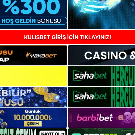
KULISBET GİRİŞ İÇİN TIKLAYINIZ!