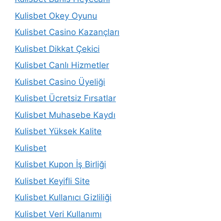
Kulisbet Okey Oyunu
Kulisbet Casino Kazançları
Kulisbet Dikkat Çekici
Kulisbet Canlı Hizmetler
Kulisbet Casino Üyeliği
Kulisbet Ücretsiz Fırsatlar
Kulisbet Muhasebe Kaydı
Kulisbet Yüksek Kalite
Kulisbet
Kulisbet Kupon İş Birliği
Kulisbet Keyifli Site
Kulisbet Kullanıcı Gizliliği
Kulisbet Veri Kullanımı