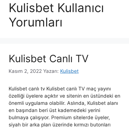
Kulisbet Kullanıcı
Yorumları
Kulisbet Canlı TV
Kasım 2, 2022
Yazarı:
Kulisbet
Kulisbet canlı tv Kulisbet canlı TV maç yayını
özelliği üyelere açıktır ve sitenin en üstündeki en
önemli uygulama olabilir. Aslında, Kulisbet alanı
en başından beri üst kademedeki yerini
bulmaya çalışıyor. Premium sitelerde üyeler,
siyah bir arka plan üzerinde kırmızı butonları