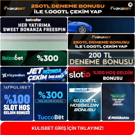
×
KULISBET GİRİŞ İÇİN TIKLAYINIZ!