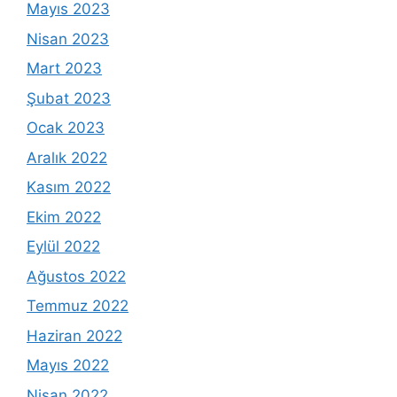
Mayıs 2023
Nisan 2023
Mart 2023
Şubat 2023
Ocak 2023
Aralık 2022
Kasım 2022
Ekim 2022
Eylül 2022
Ağustos 2022
Temmuz 2022
Haziran 2022
Mayıs 2022
Nisan 2022