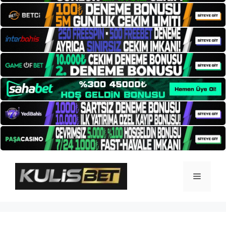
İçeriğe
atla
Menü