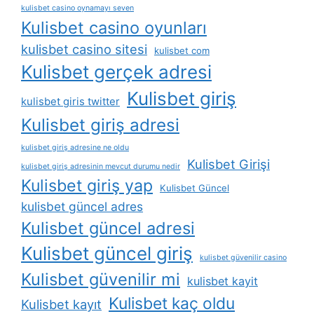
kulisbet casino oynamayı seven
Kulisbet casino oyunları
kulisbet casino sitesi
kulisbet com
Kulisbet gerçek adresi
Kulisbet giriş
kulisbet giris twitter
Kulisbet giriş adresi
kulisbet giriş adresine ne oldu
Kulisbet Girişi
kulisbet giriş adresinin mevcut durumu nedir
Kulisbet giriş yap
Kulisbet Güncel
kulisbet güncel adres
Kulisbet güncel adresi
Kulisbet güncel giriş
kulisbet güvenilir casino
Kulisbet güvenilir mi
kulisbet kayit
Kulisbet kaç oldu
Kulisbet kayıt