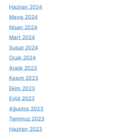
Haziran 2024
Mayıs 2024
Nisan 2024
Mart 2024
Şubat 2024
Ocak 2024
Aralık 2023
Kasım 2023
Ekim 2023
Eylül 2023
Ağustos 2023
Temmuz 2023
Haziran 2023