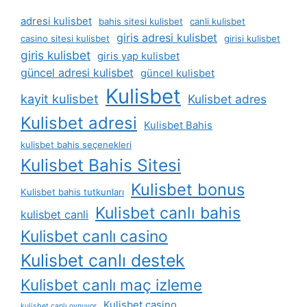
adresi kulisbet
bahis sitesi kulisbet
canli kulisbet
giris adresi kulisbet
casino sitesi kulisbet
girisi kulisbet
giris kulisbet
giris yap kulisbet
güncel adresi kulisbet
güncel kulisbet
Kulisbet
kayit kulisbet
Kulisbet adres
Kulisbet adresi
Kulisbet Bahis
kulisbet bahis seçenekleri
Kulisbet Bahis Sitesi
Kulisbet bonus
Kulisbet bahis tutkunları
Kulisbet canlı bahis
kulisbet canli
Kulisbet canlı casino
Kulisbet canlı destek
Kulisbet canlı maç izleme
Kulisbet casino
kulisbet canlı oynuyor