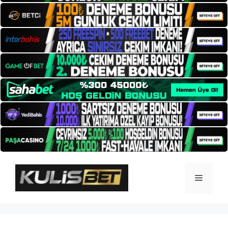
İçeriğe
atla
Menü