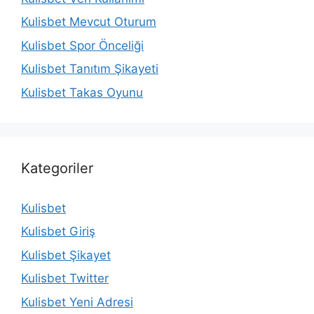
Kulisbet Mevcut Oturum
Kulisbet Spor Önceliği
Kulisbet Tanıtım Şikayeti
Kulisbet Takas Oyunu
Kategoriler
Kulisbet
Kulisbet Giriş
Kulisbet Şikayet
Kulisbet Twitter
Kulisbet Yeni Adresi