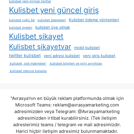
kulisbet yeni girişler twitter
Kulisbet yeni güncel giriş
Kulisbet ödeme yöntemleri
kulisbet çoğu 3d
kulisbet ödemeleri
kulisbet üye olmak
kulisbet üyeleri
Kulisbet şikayet
Kulisbet şikayetvar
mobil kulisbet
twitter kulisbet
yeni adresi kulisbet
yeni giris kulisbet
kulisbet, slot makineleri
kulisbet bilgileri ve giriş ayrıntıları
kulisbet mevcut konumu
"Avrasya'nın en büyük reklam platformunda olmak için
Microsoft Teams:
reklam@avrasyamarketing.com
adresimizden veya Telegram: @Avrasyamarketing
adresimizden irtibat kurabilirsiniz. (Tek iletişim
adreslerimiz teams / telegram ve mail adresimizdir.
Harici hiçbir iletişim adresimiz bulunmamaktadır.