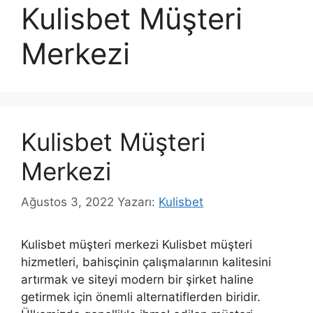
Kulisbet Müşteri
Merkezi
Kulisbet Müşteri
Merkezi
Ağustos 3, 2022
Yazarı:
Kulisbet
Kulisbet müşteri merkezi Kulisbet müşteri
hizmetleri, bahisçinin çalışmalarının kalitesini
artırmak ve siteyi modern bir şirket haline
getirmek için önemli alternatiflerden biridir.