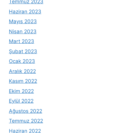
Temmuz 2023
Haziran 2023
Mayıs 2023
Nisan 2023
Mart 2023
Şubat 2023
Ocak 2023
Aralık 2022
Kasım 2022
Ekim 2022
Eylül 2022
Ağustos 2022
Temmuz 2022
Haziran 2022