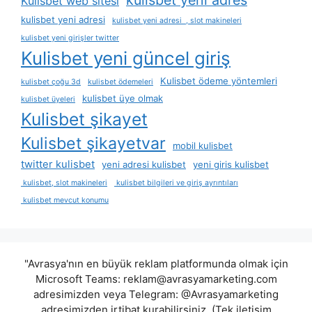
kulisbet yeni adres
Kulisbet web sitesi
kulisbet yeni adresi
kulisbet yeni adresi , slot makineleri
kulisbet yeni girişler twitter
Kulisbet yeni güncel giriş
Kulisbet ödeme yöntemleri
kulisbet çoğu 3d
kulisbet ödemeleri
kulisbet üye olmak
kulisbet üyeleri
Kulisbet şikayet
Kulisbet şikayetvar
mobil kulisbet
twitter kulisbet
yeni adresi kulisbet
yeni giris kulisbet
kulisbet, slot makineleri
kulisbet bilgileri ve giriş ayrıntıları
kulisbet mevcut konumu
"Avrasya'nın en büyük reklam platformunda olmak için
Microsoft Teams:
reklam@avrasyamarketing.com
adresimizden veya Telegram: @Avrasyamarketing
adresimizden irtibat kurabilirsiniz. (Tek iletişim