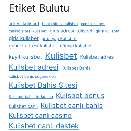
Etiket Bulutu
adresi kulisbet
bahis sitesi kulisbet
canli kulisbet
giris adresi kulisbet
casino sitesi kulisbet
girisi kulisbet
giris kulisbet
giris yap kulisbet
güncel adresi kulisbet
güncel kulisbet
Kulisbet
kayit kulisbet
Kulisbet adres
Kulisbet adresi
Kulisbet Bahis
kulisbet bahis seçenekleri
Kulisbet Bahis Sitesi
Kulisbet bonus
Kulisbet bahis tutkunları
Kulisbet canlı bahis
kulisbet canli
Kulisbet canlı casino
Kulisbet canlı destek