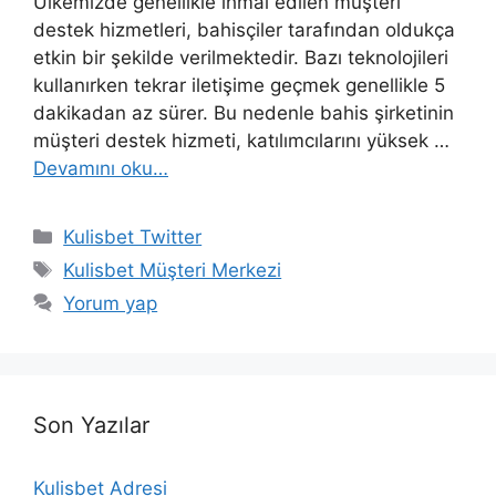
Ülkemizde genellikle ihmal edilen müşteri
destek hizmetleri, bahisçiler tarafından oldukça
etkin bir şekilde verilmektedir. Bazı teknolojileri
kullanırken tekrar iletişime geçmek genellikle 5
dakikadan az sürer. Bu nedenle bahis şirketinin
müşteri destek hizmeti, katılımcılarını yüksek …
Devamını oku…
Kategoriler
Kulisbet Twitter
Etiketler
Kulisbet Müşteri Merkezi
Yorum yap
Son Yazılar
Kulisbet Adresi