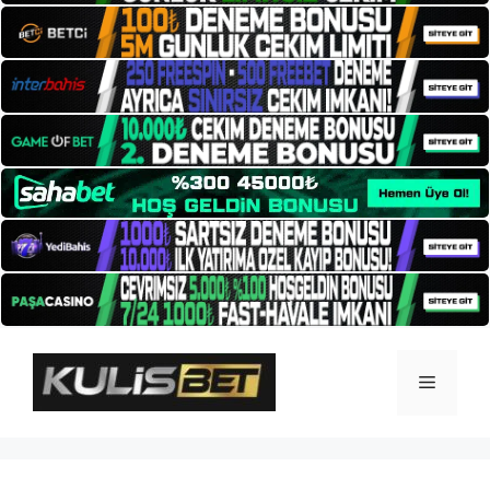
İçeriğe
atla
Menü