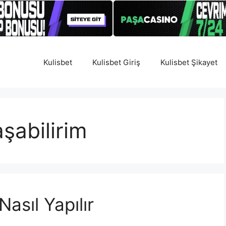
Kulisbet
Kulisbet Giriş
Kulisbet Şikayet
aşabilirim
Nasıl Yapılır