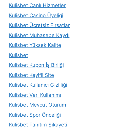
Kulisbet Canlı Hizmetler
Kulisbet Casino Üyeliği
Kulisbet Ücretsiz Fırsatlar
Kulisbet Muhasebe Kaydı
Kulisbet Yüksek Kalite
Kulisbet
Kulisbet Kupon İş Birliği
Kulisbet Keyifli Site
Kulisbet Kullanıcı Gizliliği
Kulisbet Veri Kullanımı
Kulisbet Mevcut Oturum
Kulisbet Spor Önceliği
Kulisbet Tanıtım Şikayeti