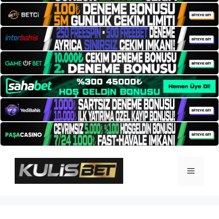
İçeriğe
atla
Menü