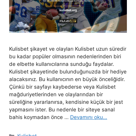
Kulisbet şikayet ve olayları Kulisbet uzun süredir
bu kadar popüler olmasının nedenlerinden biri
de elbette kullanıcılarına sunduğu faydalar.
Kulisbet şikayetinde bulunduğunuzda bir hediye
alacaksınız. Bu kullanıcının en büyük önceliğidir.
Çünkü bir sayfayı kaybederse veya Kulisbet
mağduriyetlerinden ve olaylarından bir
süreliğine yararlanırsa, kendisine küçük bir jest
yapmasını ister. Bu nedenle bir siteye sanal
bahis koymadan önce …
Devamını oku…
Kategoriler