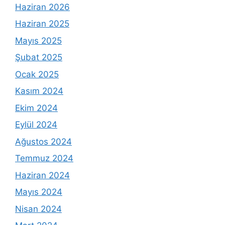
Haziran 2026
Haziran 2025
Mayıs 2025
Şubat 2025
Ocak 2025
Kasım 2024
Ekim 2024
Eylül 2024
Ağustos 2024
Temmuz 2024
Haziran 2024
Mayıs 2024
Nisan 2024