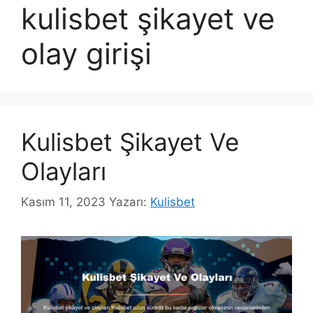
kulisbet şikayet ve
olay girişi
Kulisbet Şikayet Ve
Olayları
Kasım 11, 2023
Yazarı:
Kulisbet