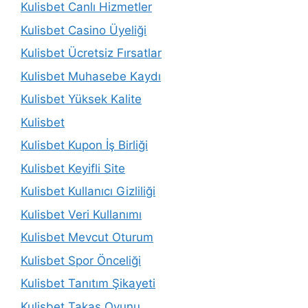
Kulisbet Canlı Hizmetler
Kulisbet Casino Üyeliği
Kulisbet Ücretsiz Fırsatlar
Kulisbet Muhasebe Kaydı
Kulisbet Yüksek Kalite
Kulisbet
Kulisbet Kupon İş Birliği
Kulisbet Keyifli Site
Kulisbet Kullanıcı Gizliliği
Kulisbet Veri Kullanımı
Kulisbet Mevcut Oturum
Kulisbet Spor Önceliği
Kulisbet Tanıtım Şikayeti
Kulisbet Takas Oyunu