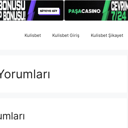
Kulisbet
Kulisbet Giriş
Kulisbet Şikayet
Yorumları
umları