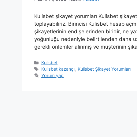
Kulisbet şikayet yorumları Kulisbet şikayet
toplayabiliriz. Birincisi Kulisbet hesap aç
şikayetlerinin endişelerinden biridir, ne y
yoğunluğu nedeniyle belirtilenden daha uz
gerekli önlemler alınmış ve müşterinin şi
Kategoriler
Kulisbet
Etiketler
Kulisbet kazançlı
,
Kulisbet Şikayet Yorumları
Yorum yap