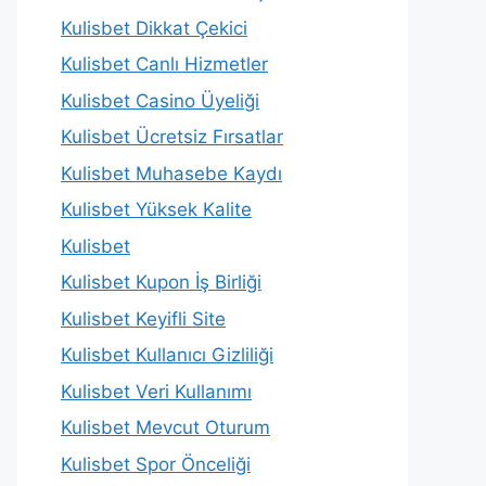
Kulisbet Dikkat Çekici
Kulisbet Canlı Hizmetler
Kulisbet Casino Üyeliği
Kulisbet Ücretsiz Fırsatlar
Kulisbet Muhasebe Kaydı
Kulisbet Yüksek Kalite
Kulisbet
Kulisbet Kupon İş Birliği
Kulisbet Keyifli Site
Kulisbet Kullanıcı Gizliliği
Kulisbet Veri Kullanımı
Kulisbet Mevcut Oturum
Kulisbet Spor Önceliği