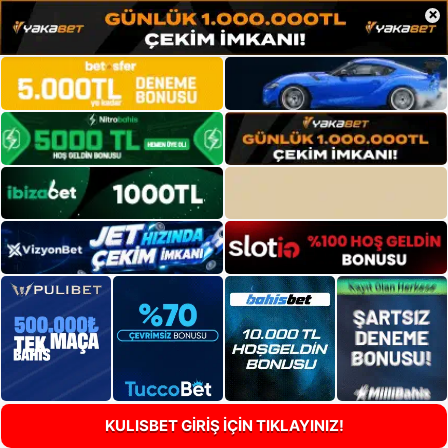
×
KULISBET GİRİŞ İÇİN TIKLAYINIZ!