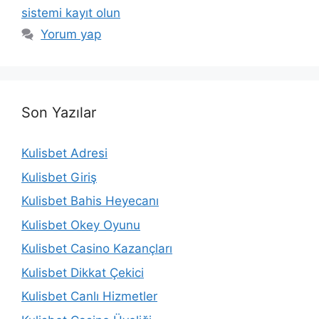
sistemi kayıt olun
Yorum yap
Son Yazılar
Kulisbet Adresi
Kulisbet Giriş
Kulisbet Bahis Heyecanı
Kulisbet Okey Oyunu
Kulisbet Casino Kazançları
Kulisbet Dikkat Çekici
Kulisbet Canlı Hizmetler