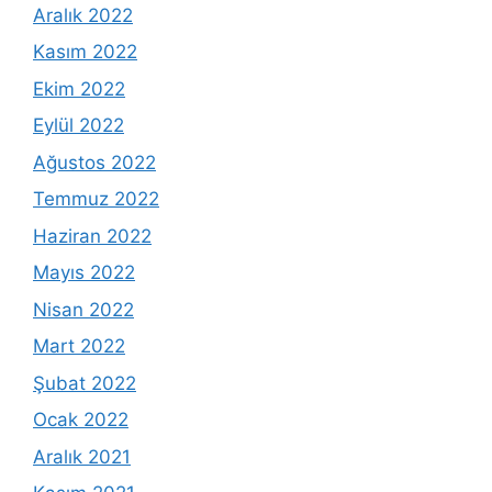
Aralık 2022
Kasım 2022
Ekim 2022
Eylül 2022
Ağustos 2022
Temmuz 2022
Haziran 2022
Mayıs 2022
Nisan 2022
Mart 2022
Şubat 2022
Ocak 2022
Aralık 2021