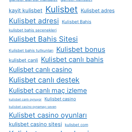
Kulisbet
kayit kulisbet
Kulisbet adres
Kulisbet adresi
Kulisbet Bahis
kulisbet bahis seçenekleri
Kulisbet Bahis Sitesi
Kulisbet bonus
Kulisbet bahis tutkunları
Kulisbet canlı bahis
kulisbet canli
Kulisbet canlı casino
Kulisbet canlı destek
Kulisbet canlı maç izleme
Kulisbet casino
kulisbet canlı oynuyor
kulisbet casino oynamayı seven
Kulisbet casino oyunları
kulisbet casino sitesi
kulisbet com