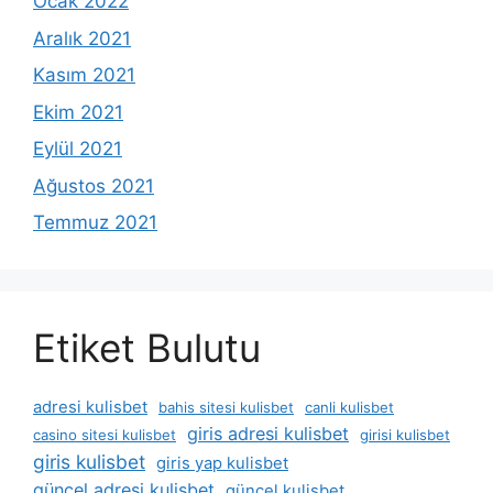
Ocak 2022
Aralık 2021
Kasım 2021
Ekim 2021
Eylül 2021
Ağustos 2021
Temmuz 2021
Etiket Bulutu
adresi kulisbet
bahis sitesi kulisbet
canli kulisbet
giris adresi kulisbet
casino sitesi kulisbet
girisi kulisbet
giris kulisbet
giris yap kulisbet
güncel adresi kulisbet
güncel kulisbet