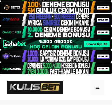
İçeriğe
atla
Menü