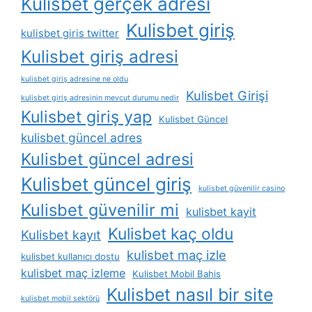
Kulisbet gerçek adresi
Kulisbet giriş
kulisbet giris twitter
Kulisbet giriş adresi
kulisbet giriş adresine ne oldu
Kulisbet Girişi
kulisbet giriş adresinin mevcut durumu nedir
Kulisbet giriş yap
Kulisbet Güncel
kulisbet güncel adres
Kulisbet güncel adresi
Kulisbet güncel giriş
kulisbet güvenilir casino
Kulisbet güvenilir mi
kulisbet kayit
Kulisbet kaç oldu
Kulisbet kayıt
kulisbet maç izle
kulisbet kullanıcı dostu
kulisbet maç izleme
Kulisbet Mobil Bahis
Kulisbet nasıl bir site
kulisbet mobil sektörü