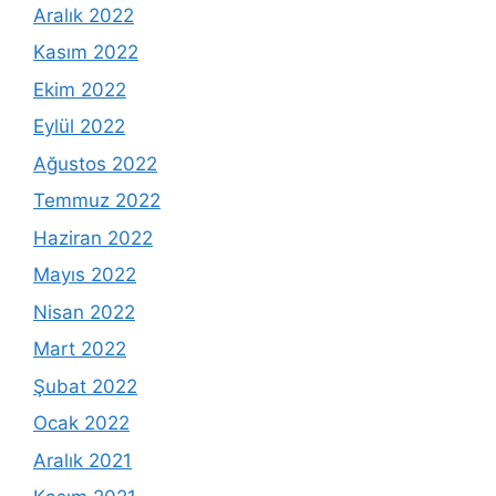
Aralık 2022
Kasım 2022
Ekim 2022
Eylül 2022
Ağustos 2022
Temmuz 2022
Haziran 2022
Mayıs 2022
Nisan 2022
Mart 2022
Şubat 2022
Ocak 2022
Aralık 2021