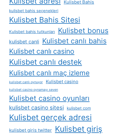
Kulisbet adresi
Kulisbet Bahis
kulisbet bahis seçenekleri
Kulisbet Bahis Sitesi
Kulisbet bonus
Kulisbet bahis tutkunları
Kulisbet canlı bahis
kulisbet canli
Kulisbet canlı casino
Kulisbet canlı destek
Kulisbet canlı maç izleme
Kulisbet casino
kulisbet canlı oynuyor
kulisbet casino oynamayı seven
Kulisbet casino oyunları
kulisbet casino sitesi
kulisbet com
Kulisbet gerçek adresi
Kulisbet giriş
kulisbet giris twitter