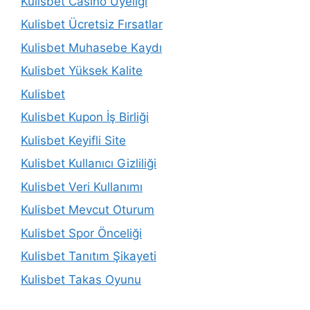
Kulisbet Casino Üyeliği
Kulisbet Ücretsiz Fırsatlar
Kulisbet Muhasebe Kaydı
Kulisbet Yüksek Kalite
Kulisbet
Kulisbet Kupon İş Birliği
Kulisbet Keyifli Site
Kulisbet Kullanıcı Gizliliği
Kulisbet Veri Kullanımı
Kulisbet Mevcut Oturum
Kulisbet Spor Önceliği
Kulisbet Tanıtım Şikayeti
Kulisbet Takas Oyunu