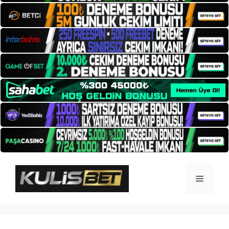
İçeriğe
atla
Menü