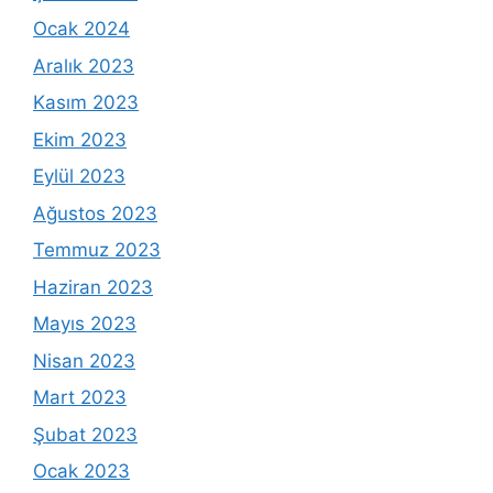
Ocak 2024
Aralık 2023
Kasım 2023
Ekim 2023
Eylül 2023
Ağustos 2023
Temmuz 2023
Haziran 2023
Mayıs 2023
Nisan 2023
Mart 2023
Şubat 2023
Ocak 2023