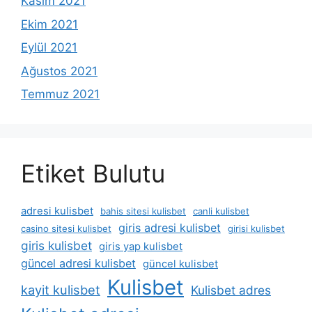
Kasım 2021
Ekim 2021
Eylül 2021
Ağustos 2021
Temmuz 2021
Etiket Bulutu
adresi kulisbet
bahis sitesi kulisbet
canli kulisbet
giris adresi kulisbet
casino sitesi kulisbet
girisi kulisbet
giris kulisbet
giris yap kulisbet
güncel adresi kulisbet
güncel kulisbet
Kulisbet
kayit kulisbet
Kulisbet adres