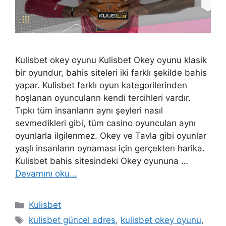
Kulisbet okey oyunu Kulisbet Okey oyunu klasik
bir oyundur, bahis siteleri iki farklı şekilde bahis
yapar. Kulisbet farklı oyun kategorilerinden
hoşlanan oyuncuların kendi tercihleri vardır.
Tıpkı tüm insanların aynı şeyleri nasıl
sevmedikleri gibi, tüm casino oyuncuları aynı
oyunlarla ilgilenmez. Okey ve Tavla gibi oyunlar
yaşlı insanların oynaması için gerçekten harika.
Kulisbet bahis sitesindeki Okey oyununa …
Devamını oku…
Kategoriler
Kulisbet
Etiketler
kulisbet güncel adres
,
kulisbet okey oyunu
,