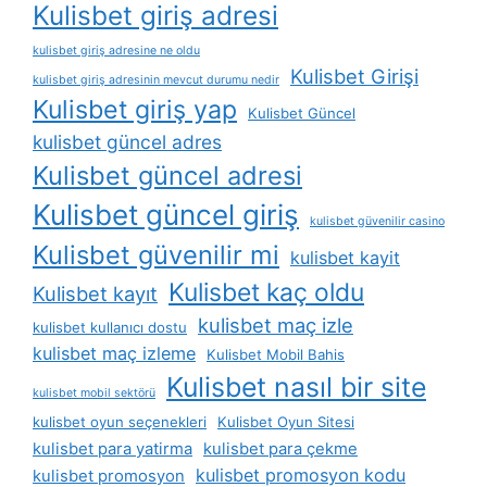
Kulisbet giriş adresi
kulisbet giriş adresine ne oldu
Kulisbet Girişi
kulisbet giriş adresinin mevcut durumu nedir
Kulisbet giriş yap
Kulisbet Güncel
kulisbet güncel adres
Kulisbet güncel adresi
Kulisbet güncel giriş
kulisbet güvenilir casino
Kulisbet güvenilir mi
kulisbet kayit
Kulisbet kaç oldu
Kulisbet kayıt
kulisbet maç izle
kulisbet kullanıcı dostu
kulisbet maç izleme
Kulisbet Mobil Bahis
Kulisbet nasıl bir site
kulisbet mobil sektörü
kulisbet oyun seçenekleri
Kulisbet Oyun Sitesi
kulisbet para yatirma
kulisbet para çekme
kulisbet promosyon kodu
kulisbet promosyon