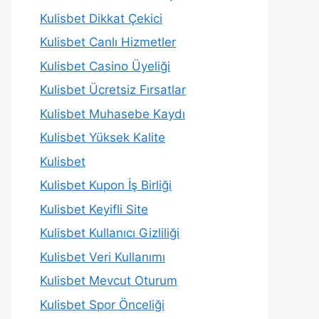
Kulisbet Dikkat Çekici
Kulisbet Canlı Hizmetler
Kulisbet Casino Üyeliği
Kulisbet Ücretsiz Fırsatlar
Kulisbet Muhasebe Kaydı
Kulisbet Yüksek Kalite
Kulisbet
Kulisbet Kupon İş Birliği
Kulisbet Keyifli Site
Kulisbet Kullanıcı Gizliliği
Kulisbet Veri Kullanımı
Kulisbet Mevcut Oturum
Kulisbet Spor Önceliği