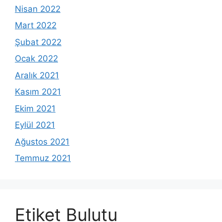
Nisan 2022
Mart 2022
Şubat 2022
Ocak 2022
Aralık 2021
Kasım 2021
Ekim 2021
Eylül 2021
Ağustos 2021
Temmuz 2021
Etiket Bulutu