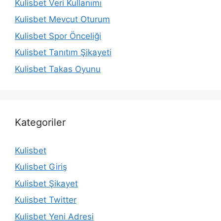
Kulisbet Veri Kullanımı
Kulisbet Mevcut Oturum
Kulisbet Spor Önceliği
Kulisbet Tanıtım Şikayeti
Kulisbet Takas Oyunu
Kategoriler
Kulisbet
Kulisbet Giriş
Kulisbet Şikayet
Kulisbet Twitter
Kulisbet Yeni Adresi