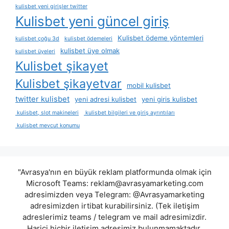
kulisbet yeni girişler twitter
Kulisbet yeni güncel giriş
Kulisbet ödeme yöntemleri
kulisbet çoğu 3d
kulisbet ödemeleri
kulisbet üye olmak
kulisbet üyeleri
Kulisbet şikayet
Kulisbet şikayetvar
mobil kulisbet
twitter kulisbet
yeni adresi kulisbet
yeni giris kulisbet
kulisbet, slot makineleri
kulisbet bilgileri ve giriş ayrıntıları
kulisbet mevcut konumu
"Avrasya'nın en büyük reklam platformunda olmak için
Microsoft Teams:
reklam@avrasyamarketing.com
adresimizden veya Telegram: @Avrasyamarketing
adresimizden irtibat kurabilirsiniz. (Tek iletişim
adreslerimiz teams / telegram ve mail adresimizdir.
Harici hiçbir iletişim adresimiz bulunmamaktadır.