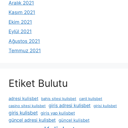
Aralık 2021
Kasım 2021
Ekim 2021
Eylül 2021
Ağustos 2021
Temmuz 2021
Etiket Bulutu
adresi kulisbet
bahis sitesi kulisbet
canli kulisbet
giris adresi kulisbet
casino sitesi kulisbet
girisi kulisbet
giris kulisbet
giris yap kulisbet
güncel adresi kulisbet
güncel kulisbet