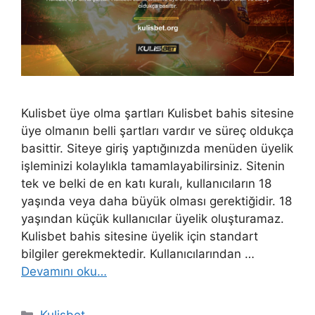
Kulisbet üye olma şartları Kulisbet bahis sitesine
üye olmanın belli şartları vardır ve süreç oldukça
basittir. Siteye giriş yaptığınızda menüden üyelik
işleminizi kolaylıkla tamamlayabilirsiniz. Sitenin
tek ve belki de en katı kuralı, kullanıcıların 18
yaşında veya daha büyük olması gerektiğidir. 18
yaşından küçük kullanıcılar üyelik oluşturamaz.
Kulisbet bahis sitesine üyelik için standart
bilgiler gerekmektedir. Kullanıcılarından …
Devamını oku…
Kategoriler