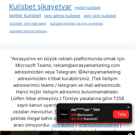
Kulisbet şikayetvar
mobil kulisbet
twitter kulisbet
yeni adresi kulisbet
yeni giris kulisbet
kulisbet, slot makineleri
kulisbet bilgileri ve giriş ayrıntıları
kulisbet mevcut konumu
"Avrasya'nın en büyük reklam platformunda olmak için
Microsoft Teams:
reklam@avrasyamarketing.com
adresimizden veya Telegram: @Avrasyamarketing
adresimizden irtibat kurabilirsiniz. (Tek iletişim
adreslerimiz teams / telegram ve mail adresimizdir.
Harici hiçbir iletişim adresimiz bulunmamaktadır.
Lütfen itibar etmeyiniz.) Türkiye yasalarına göre 7258
sayılı kanun uyarınca yasa dışı bahis oynamanın
cezaları mevcuttur. Şu an bulunduğunuz site hiç bir
şekilde illegal bahis oyunları oynatmıyor ve oynamaya
aracı olmuyordur.
petrabahis
|
istanbulbahisadres
|
galabetbonuss
|
betivogit
|
altaybet
|
gizabet
|
×