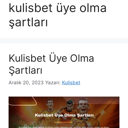
kulisbet üye olma
şartları
Kulisbet Üye Olma
Şartları
Aralık 20, 2023
Yazarı:
Kulisbet