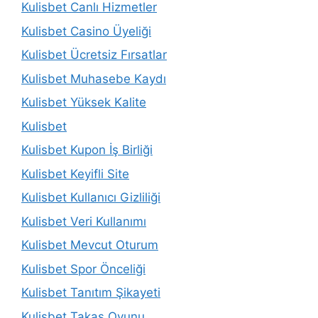
Kulisbet Canlı Hizmetler
Kulisbet Casino Üyeliği
Kulisbet Ücretsiz Fırsatlar
Kulisbet Muhasebe Kaydı
Kulisbet Yüksek Kalite
Kulisbet
Kulisbet Kupon İş Birliği
Kulisbet Keyifli Site
Kulisbet Kullanıcı Gizliliği
Kulisbet Veri Kullanımı
Kulisbet Mevcut Oturum
Kulisbet Spor Önceliği
Kulisbet Tanıtım Şikayeti
Kulisbet Takas Oyunu