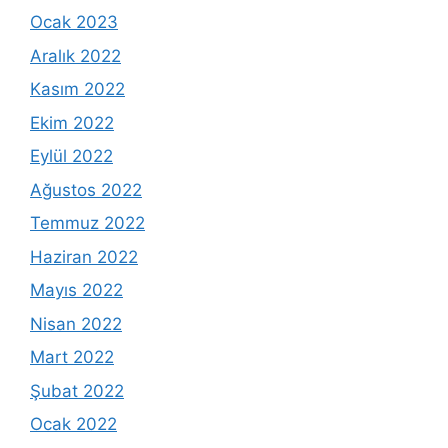
Ocak 2023
Aralık 2022
Kasım 2022
Ekim 2022
Eylül 2022
Ağustos 2022
Temmuz 2022
Haziran 2022
Mayıs 2022
Nisan 2022
Mart 2022
Şubat 2022
Ocak 2022