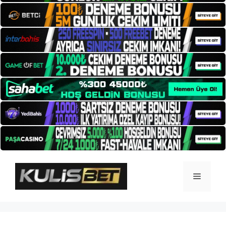
İçeriğe
atla
Menü