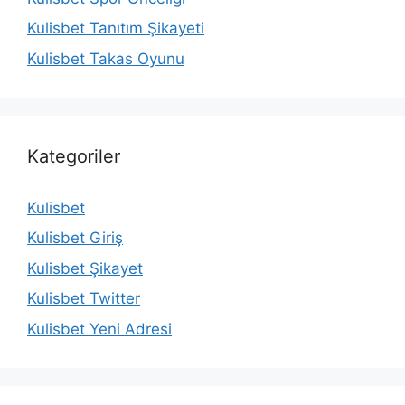
Kulisbet Tanıtım Şikayeti
Kulisbet Takas Oyunu
Kategoriler
Kulisbet
Kulisbet Giriş
Kulisbet Şikayet
Kulisbet Twitter
Kulisbet Yeni Adresi