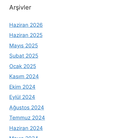
Arşivler
Haziran 2026
Haziran 2025
Mayıs 2025
Şubat 2025
Ocak 2025
Kasım 2024
Ekim 2024
Eylül 2024
Ağustos 2024
Temmuz 2024
Haziran 2024