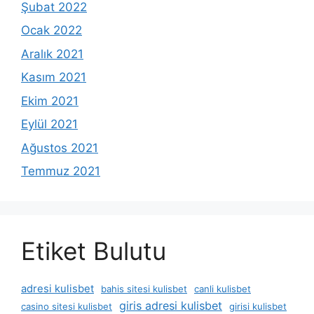
Şubat 2022
Ocak 2022
Aralık 2021
Kasım 2021
Ekim 2021
Eylül 2021
Ağustos 2021
Temmuz 2021
Etiket Bulutu
adresi kulisbet
bahis sitesi kulisbet
canli kulisbet
giris adresi kulisbet
casino sitesi kulisbet
girisi kulisbet