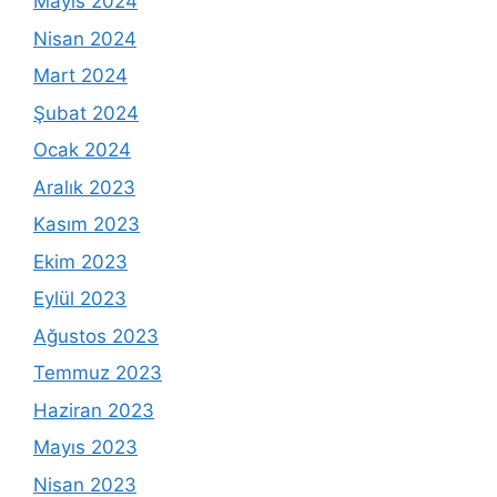
Mayıs 2024
Nisan 2024
Mart 2024
Şubat 2024
Ocak 2024
Aralık 2023
Kasım 2023
Ekim 2023
Eylül 2023
Ağustos 2023
Temmuz 2023
Haziran 2023
Mayıs 2023
Nisan 2023