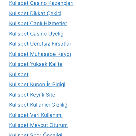
Kulisbet Casino Kazançları
Kulisbet Dikkat Çekici
Kulisbet Canlı Hizmetler
Kulisbet Casino Üyeliği
Kulisbet Ücretsiz Fırsatlar
Kulisbet Muhasebe Kaydı
Kulisbet Yüksek Kalite
Kulisbet
Kulisbet Kupon İş Birliği
Kulisbet Keyifli Site
Kulisbet Kullanıcı Gizliliği
Kulisbet Veri Kullanımı
Kulisbet Mevcut Oturum
Kulisbet Spor Önceliği