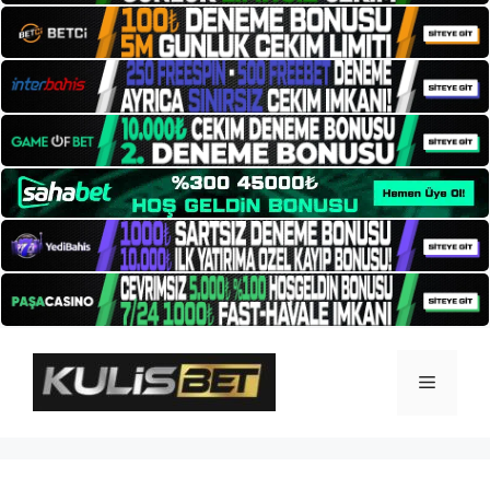
İçeriğe
atla
Menü