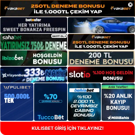
×
KULISBET GİRİŞ İÇİN TIKLAYINIZ!