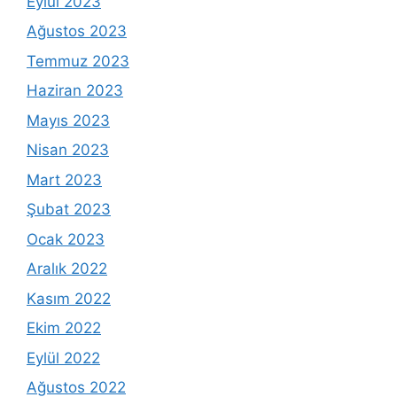
Eylül 2023
Ağustos 2023
Temmuz 2023
Haziran 2023
Mayıs 2023
Nisan 2023
Mart 2023
Şubat 2023
Ocak 2023
Aralık 2022
Kasım 2022
Ekim 2022
Eylül 2022
Ağustos 2022