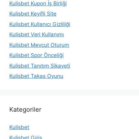
Kulisbet Kupon İş Birliği
Kulisbet Keyifli Site
Kulisbet Kullanıcı Gizliliği
Kulisbet Veri Kullanımı
Kulisbet Mevcut Oturum
Kulisbet Spor Önceliği
Kulisbet Tanıtım Şikayeti
Kulisbet Takas Oyunu
Kategoriler
Kulisbet
Kulisbet Giriş