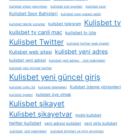
kulisbet sitesi yatırımları
kulisbet slot oyunları
kulisbet spor
Kulisbet Spor Bahisleri
kulisbet spor şubesi nedir
Kulisbet tv
kulisbet telegram
kulisbet teknik sorunlar
kulisbet tv canli maç
kulisbet tv izle
Kulisbet Twitter
kulisbet twitter web üyeleri
kulisbet yeni adres
Kulisbet web sitesi
kulisbet yeni adresi
kulisbet yeni adresi , slot makineleri
kulisbet yeni girişler twitter
Kulisbet yeni güncel giriş
Kulisbet ödeme yöntemleri
kulisbet çoğu 3d
kulisbet ödemeleri
kulisbet üye olmak
kulisbet üyeleri
Kulisbet şikayet
Kulisbet şikayetvar
mobil kulisbet
twitter kulisbet
yeni adresi kulisbet
yeni giris kulisbet
kulisbet, slot makineleri
kulisbet bilgileri ve giriş ayrıntıları