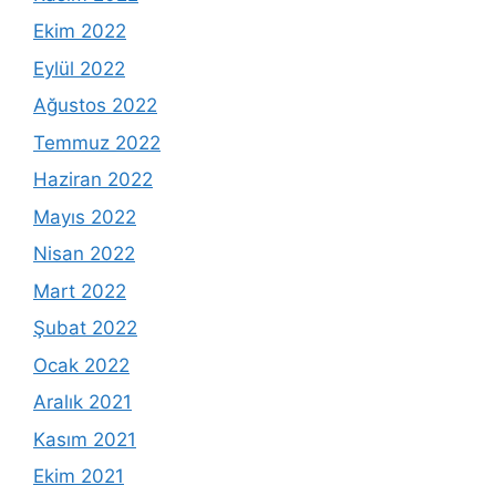
Ekim 2022
Eylül 2022
Ağustos 2022
Temmuz 2022
Haziran 2022
Mayıs 2022
Nisan 2022
Mart 2022
Şubat 2022
Ocak 2022
Aralık 2021
Kasım 2021
Ekim 2021