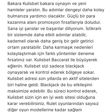
Bakara Kulisbet bakara oynayın ve yeni
hamleler yaratın. Bu adımlar dengeyi daha kolay
bulmanıza yardımcı olacaktır. Güçlü bir para
kazanma alanı promosyon fırsatlarıyla doludur.
Sana iyi şanslar ve başarılar diliyorum. İstikrarlı
bir sistemde daha etkili adımlar atabilir,
kademeli olarak daha geniş bir gelir getirici
ortam yaratabilir. Daha karmaşık nedenleri
kolaylaştırmak için farklı yöntemler deneme
fırsatınız var. Kulisbet Baccarat ile büyüyerek
eğlenin. Kulisbet sizi sadece blackjack
oynayarak ve kontrol ederek bölgeye sokar.
Kulisbet adresi son yıllarda en aktif sitelerden
biri haline geldi. Blackjack de bu etkileşimi
maksimize edebilir. Bu süreci kontrol ederek,
Kulisbet sizin için en iyi web sitesi olduğuna
karar verebilirsiniz. Rulet oyunlarından sayısız
diğer oyun modellerine kadar sağlam