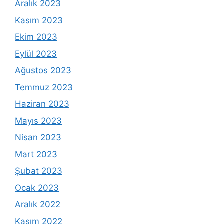
Aralık 2023
Kasım 2023
Ekim 2023
Eylül 2023
Ağustos 2023
Temmuz 2023
Haziran 2023
Mayıs 2023
Nisan 2023
Mart 2023
Şubat 2023
Ocak 2023
Aralık 2022
Kasım 2022