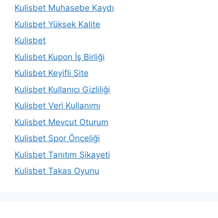
Kulisbet Muhasebe Kaydı
Kulisbet Yüksek Kalite
Kulisbet
Kulisbet Kupon İş Birliği
Kulisbet Keyifli Site
Kulisbet Kullanıcı Gizliliği
Kulisbet Veri Kullanımı
Kulisbet Mevcut Oturum
Kulisbet Spor Önceliği
Kulisbet Tanıtım Şikayeti
Kulisbet Takas Oyunu