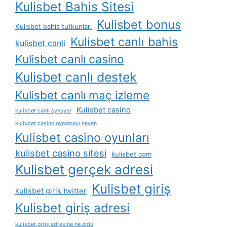
Kulisbet Bahis Sitesi
Kulisbet bonus
Kulisbet bahis tutkunları
Kulisbet canlı bahis
kulisbet canli
Kulisbet canlı casino
Kulisbet canlı destek
Kulisbet canlı maç izleme
Kulisbet casino
kulisbet canlı oynuyor
kulisbet casino oynamayı seven
Kulisbet casino oyunları
kulisbet casino sitesi
kulisbet com
Kulisbet gerçek adresi
Kulisbet giriş
kulisbet giris twitter
Kulisbet giriş adresi
kulisbet giriş adresine ne oldu