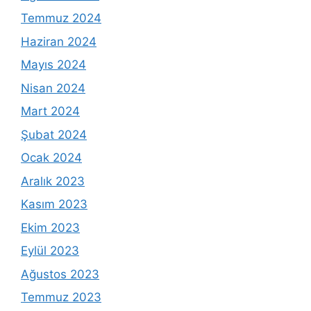
Temmuz 2024
Haziran 2024
Mayıs 2024
Nisan 2024
Mart 2024
Şubat 2024
Ocak 2024
Aralık 2023
Kasım 2023
Ekim 2023
Eylül 2023
Ağustos 2023
Temmuz 2023