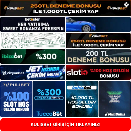
×
KULISBET GİRİŞ İÇİN TIKLAYINIZ!