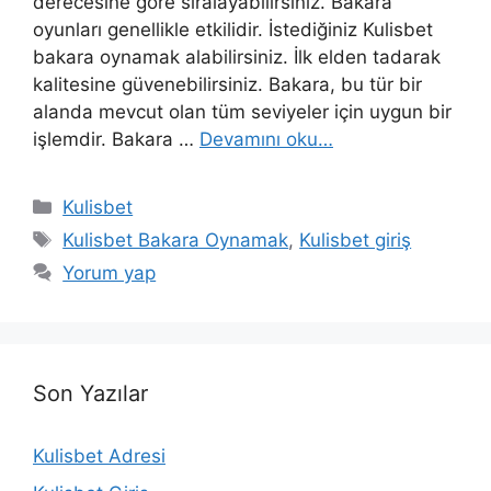
derecesine göre sıralayabilirsiniz. Bakara
oyunları genellikle etkilidir. İstediğiniz Kulisbet
bakara oynamak alabilirsiniz. İlk elden tadarak
kalitesine güvenebilirsiniz. Bakara, bu tür bir
alanda mevcut olan tüm seviyeler için uygun bir
işlemdir. Bakara …
Devamını oku…
Kategoriler
Kulisbet
Etiketler
Kulisbet Bakara Oynamak
,
Kulisbet giriş
Yorum yap
Son Yazılar
Kulisbet Adresi