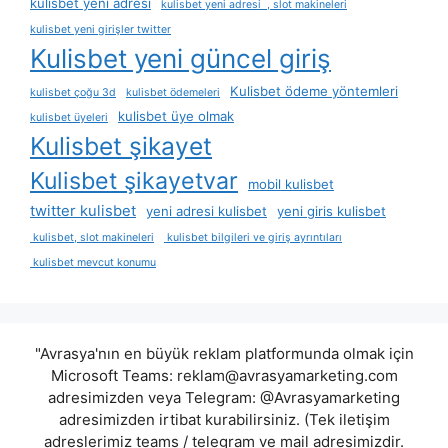
kulisbet yeni adresi
kulisbet yeni adresi , slot makineleri
kulisbet yeni girişler twitter
Kulisbet yeni güncel giriş
Kulisbet ödeme yöntemleri
kulisbet çoğu 3d
kulisbet ödemeleri
kulisbet üye olmak
kulisbet üyeleri
Kulisbet şikayet
Kulisbet şikayetvar
mobil kulisbet
twitter kulisbet
yeni adresi kulisbet
yeni giris kulisbet
kulisbet, slot makineleri
kulisbet bilgileri ve giriş ayrıntıları
kulisbet mevcut konumu
"Avrasya'nın en büyük reklam platformunda olmak için
Microsoft Teams:
reklam@avrasyamarketing.com
adresimizden veya Telegram: @Avrasyamarketing
adresimizden irtibat kurabilirsiniz. (Tek iletişim
adreslerimiz teams / telegram ve mail adresimizdir.