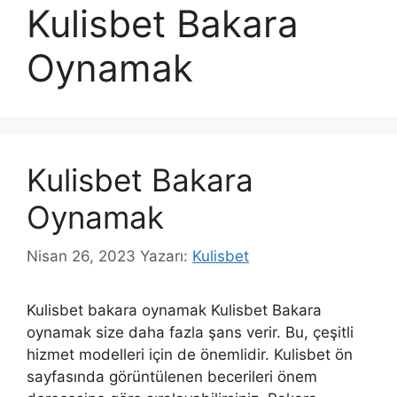
Kulisbet Bakara
Oynamak
Kulisbet Bakara
Oynamak
Nisan 26, 2023
Yazarı:
Kulisbet
Kulisbet bakara oynamak Kulisbet Bakara
oynamak size daha fazla şans verir. Bu, çeşitli
hizmet modelleri için de önemlidir. Kulisbet ön
sayfasında görüntülenen becerileri önem